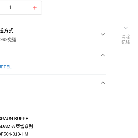
送方式
清除
999免運
紀錄
次付款
ÜFFEL
期付款
0 利率 每期
NT$1,633
21家銀行
0 利率 每期
NT$816
21家銀行
庫商業銀行
第一商業銀行
業銀行
彰化商業銀行
庫商業銀行
第一商業銀行
付款
業儲蓄銀行
台北富邦商業銀行
業銀行
彰化商業銀行
華商業銀行
兆豐國際商業銀行
RAUN BUFFEL
業儲蓄銀行
台北富邦商業銀行
小企業銀行
台中商業銀行
DAM-A 亞當系列
華商業銀行
兆豐國際商業銀行
台灣）商業銀行
華泰商業銀行
小企業銀行
台中商業銀行
504-313-HM
業銀行
遠東國際商業銀行