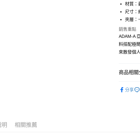
匯豐（
材質：
街口支付
元大商
聯邦商
尺寸：約 
玉山商
元大商
悠遊付
台新國
夾層：
玉山商
台灣樂
台新國
全盈+PAY
銷售重點
台灣樂
ADAM-
ATM付款
料搭配極
貨到付款
來散發個
運送方式
商品相關分
全家 (取貨
品牌系列
分享
每筆NT$6
男士
短
全家 (純取
優惠活動
每筆NT$6
7-11 (取
說明
相關推薦
每筆NT$6