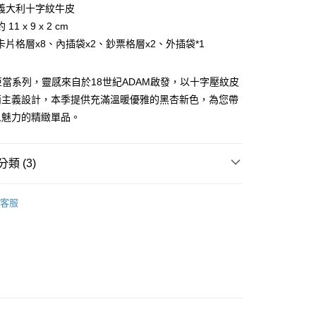
台灣）商業銀行
華泰商業銀行
義大利十字紋牛皮
業銀行
永豐商業銀行
業銀行
遠東國際商業銀行
11 x 9 x 2 cm
業銀行
星展（台灣）商業銀行
業銀行
永豐商業銀行
際商業銀行
中國信託商業銀行
卡片格層x8、內插袋x2、鈔票格層x2、外插袋*1
業銀行
星展（台灣）商業銀行
天信用卡公司
際商業銀行
中國信託商業銀行
天信用卡公司
A 亞當系列，靈感來自於18世紀ADAM啟發，以十字壓紋皮
簡主義設計，本季提供充滿溫暖優雅的黑杏新色，為您帶
人魅力的精緻單品。
類 (3)
付款)
BRAUN BÜFFEL
長中短夾
客服
0，滿NT$999(含以上)免運費
夾
純卡片夾層
貨)
新品上市｜早鳥優惠價9折
0，滿NT$999(含以上)免運費
貨付款)
0，滿NT$999(含以上)免運費