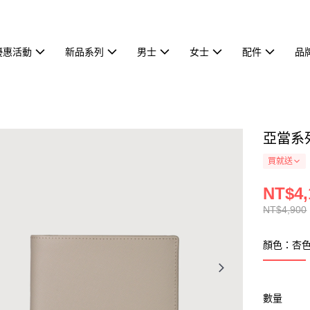
優惠活動
新品系列
男士
女士
配件
品
亞當系列
買就送
NT$4,
NT$4,900
顏色：杏
數量