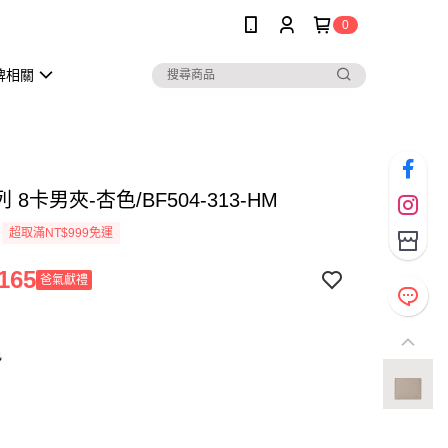
0
牌相關
 8卡男夾-杏色/BF504-313-HM
超取滿NT$999免運
165
爸氣獻禮
色