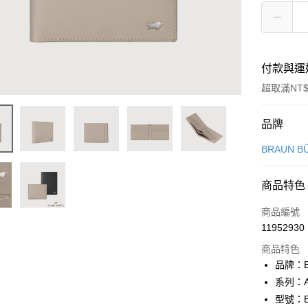
付款與運
超取滿NT$
付款方式
品牌
信用卡一
BRAUN B
信用卡分
商品特色
3 期 
商品編號
6 期 
合作金
11952930
華南商
合作金
超商取貨
上海商
商品特色
華南商
國泰世
品牌：B
LINE Pay
上海商
臺灣中
系列：A
國泰世
匯豐（
Apple Pay
臺灣中
型號：BF
聯邦商