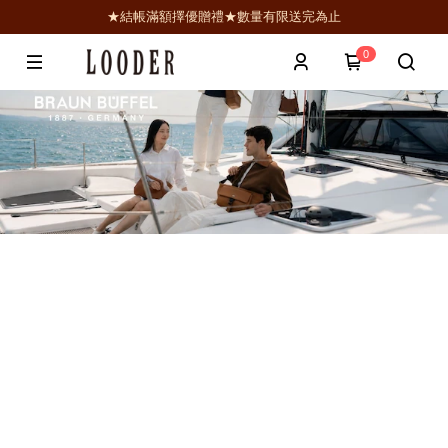
★結帳滿額擇優贈禮★數量有限送完為止
0