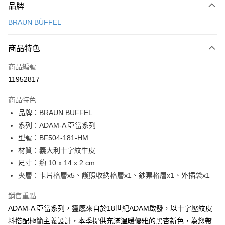
品牌
信用卡一次付款
BRAUN BÜFFEL
信用卡分期付款
3 期 0 利率 每期
NT$1,633
21家銀行
商品特色
6 期 0 利率 每期
NT$816
21家銀行
合作金庫商業銀行
第一商業銀行
商品編號
華南商業銀行
彰化商業銀行
合作金庫商業銀行
第一商業銀行
11952817
超商取貨付款
上海商業儲蓄銀行
台北富邦商業銀行
華南商業銀行
彰化商業銀行
國泰世華商業銀行
兆豐國際商業銀行
LINE Pay
上海商業儲蓄銀行
台北富邦商業銀行
商品特色
臺灣中小企業銀行
台中商業銀行
國泰世華商業銀行
兆豐國際商業銀行
品牌：BRAUN BUFFEL
匯豐（台灣）商業銀行
華泰商業銀行
Apple Pay
臺灣中小企業銀行
台中商業銀行
系列：ADAM-A 亞當系列
聯邦商業銀行
遠東國際商業銀行
匯豐（台灣）商業銀行
華泰商業銀行
街口支付
元大商業銀行
永豐商業銀行
型號：BF504-181-HM
聯邦商業銀行
遠東國際商業銀行
玉山商業銀行
星展（台灣）商業銀行
材質：義大利十字紋牛皮
元大商業銀行
永豐商業銀行
悠遊付
台新國際商業銀行
中國信託商業銀行
玉山商業銀行
星展（台灣）商業銀行
尺寸：約 10 x 14 x 2 cm
台灣樂天信用卡公司
台新國際商業銀行
中國信託商業銀行
全盈+PAY
夾層：卡片格層x5、護照收納格層x1、鈔票格層x1、外插袋x1
台灣樂天信用卡公司
ATM付款
銷售重點
ADAM-A 亞當系列，靈感來自於18世紀ADAM啟發，以十字壓紋皮
貨到付款
料搭配極簡主義設計，本季提供充滿溫暖優雅的黑杏新色，為您帶