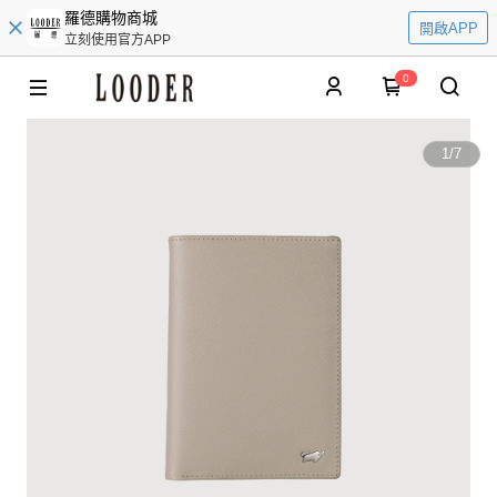
羅德購物商城
開啟APP
立刻使用官方APP
0
1
/
7