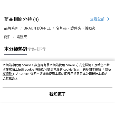
商品相關分類 (4)
查看全部
品牌系列
BRAUN BÜFFEL
名片夾、證件夾、護照夾
配件
護照夾
本分類熱銷
全站排行
本網站中使用 cookie，欲查詢有關本網站使用 cookie 方式之詳情，及若您不希
熱門標籤
望在電腦上使用 cookie 時應如何變更電腦的 cookie 設定，請參閱本網站「
隱私
權條款
」之 Cookie 聲明。您繼續使用本網站即表示您同意本公司得按本網站使
用條款之 Cookie 聲明使用 cookie。
了解更多 >
我知道了