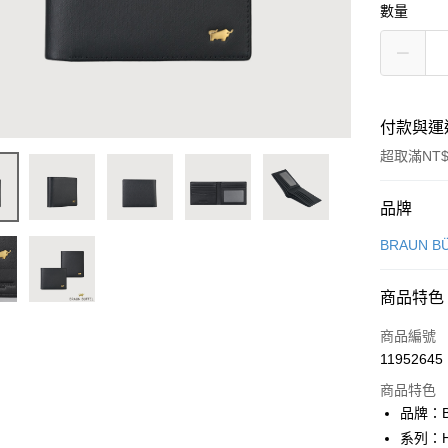
數量
付款與運
超取滿NT$
付款方式
品牌
信用卡一
BRAUN B
信用卡分
商品特色
3 期 
商品編號
6 期 
合作金
11952645
華南商
合作金
超商取貨
上海商
商品特色
華南商
國泰世
品牌：B
LINE Pay
上海商
臺灣中
系列：H
國泰世