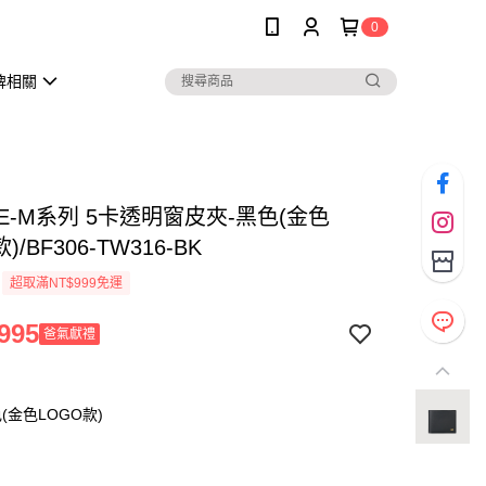
0
牌相關
E-M系列 5卡透明窗皮夾-黑色(金色
)/BF306-TW316-BK
超取滿NT$999免運
995
爸氣獻禮
(金色LOGO款)