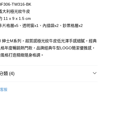
台灣）商業銀行
華泰商業銀行
小企業銀行
台中商業銀行
306-TW316-BK
業銀行
遠東國際商業銀行
台灣）商業銀行
華泰商業銀行
義大利極光紋牛皮
業銀行
永豐商業銀行
業銀行
遠東國際商業銀行
1 x 9 x 1.5 cm
業銀行
星展（台灣）商業銀行
業銀行
永豐商業銀行
際商業銀行
中國信託商業銀行
卡片格層x5、透明窗x1、內插袋x2、鈔票格層x2
業銀行
星展（台灣）商業銀行
天信用卡公司
際商業銀行
中國信託商業銀行
天信用卡公司
-M 紳士M系列，超質感極光紋牛皮低光澤手感細膩，經典
格年度暢銷熱門款，品牌經典牛型LOGO簡潔優雅感，
的風格打造精緻隨身格調。
類 (4)
付款)
BRAUN BÜFFEL
長中短夾
客服
0，滿NT$999(含以上)免運費
夾
透明窗格
貨)
新品上市｜早鳥優惠價9折
0，滿NT$999(含以上)免運費
財運犇騰｜招財金牛專區
貨付款)