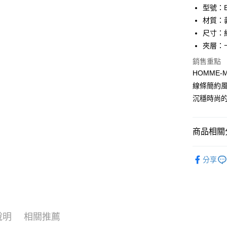
匯豐（
Apple Pay
臺灣中
型號：BF
聯邦商
匯豐（
材質：
街口支付
元大商
聯邦商
尺寸：約 1
玉山商
元大商
悠遊付
台新國
夾層：
玉山商
台灣樂
台新國
全盈+PAY
銷售重點
台灣樂
HOMME
ATM付款
線條簡約風
貨到付款
沉穩時尚
運送方式
商品相關分
全家 (取貨
品牌系列
分享
每筆NT$6
男士
短
全家 (純取
優惠活動
每筆NT$6
優惠活動
7-11 (取
說明
相關推薦