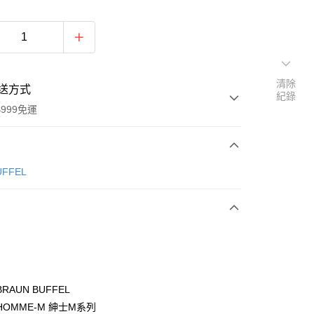
清除
送方式
紀錄
999免運
次付款
ÜFFEL
期付款
0 利率 每期
NT$1,566
21家銀行
0 利率 每期
NT$783
21家銀行
庫商業銀行
第一商業銀行
業銀行
彰化商業銀行
庫商業銀行
第一商業銀行
付款
業儲蓄銀行
台北富邦商業銀行
業銀行
彰化商業銀行
華商業銀行
兆豐國際商業銀行
RAUN BUFFEL
業儲蓄銀行
台北富邦商業銀行
小企業銀行
台中商業銀行
OMME-M 紳士M系列
華商業銀行
兆豐國際商業銀行