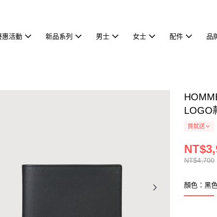
優惠活動
新品系列
男士
女士
配件
品
HOMM
LOGO款
買就送
NT$3,
NT$4,700
顏色：黑色