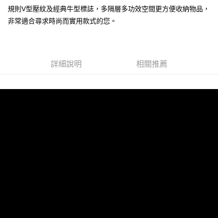
規則V型壓紋及經典牛型標誌，多隔層多功效空間更方便收納物品，
非常適合尋求時尚而實用款式的您。
運送方式
全家 (取貨付款)
每筆NT$60，滿NT$999(含以上)免運費
詳細說明
相關推薦
全家 (純取貨)
每筆NT$60，滿NT$999(含以上)免運費
7-11 (取貨付款)
每筆NT$60，滿NT$999(含以上)免運費
7-11 (純取貨)
每筆NT$60，滿NT$999(含以上)免運費
宅配-純取貨(本島)
每筆NT$85，滿NT$999(含以上)免運費
宅配-純取貨(離島縣市)
每筆NT$220，滿NT$6,999(含以上)免運費