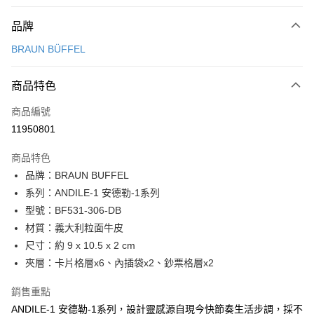
付款方式
品牌
信用卡一次付款
BRAUN BÜFFEL
信用卡分期付款
3 期 0 利率 每期
NT$1,500
21家銀行
商品特色
6 期 0 利率 每期
NT$750
21家銀行
合作金庫商業銀行
第一商業銀行
商品編號
華南商業銀行
彰化商業銀行
合作金庫商業銀行
第一商業銀行
11950801
超商取貨付款
上海商業儲蓄銀行
台北富邦商業銀行
華南商業銀行
彰化商業銀行
國泰世華商業銀行
兆豐國際商業銀行
LINE Pay
上海商業儲蓄銀行
台北富邦商業銀行
商品特色
臺灣中小企業銀行
台中商業銀行
國泰世華商業銀行
兆豐國際商業銀行
品牌：BRAUN BUFFEL
匯豐（台灣）商業銀行
華泰商業銀行
Apple Pay
臺灣中小企業銀行
台中商業銀行
系列：ANDILE-1 安德勒-1系列
聯邦商業銀行
遠東國際商業銀行
匯豐（台灣）商業銀行
華泰商業銀行
街口支付
元大商業銀行
永豐商業銀行
型號：BF531-306-DB
聯邦商業銀行
遠東國際商業銀行
玉山商業銀行
星展（台灣）商業銀行
材質：義大利粒面牛皮
元大商業銀行
永豐商業銀行
悠遊付
台新國際商業銀行
中國信託商業銀行
玉山商業銀行
星展（台灣）商業銀行
尺寸：約 9 x 10.5 x 2 cm
台灣樂天信用卡公司
台新國際商業銀行
中國信託商業銀行
全盈+PAY
夾層：卡片格層x6、內插袋x2、鈔票格層x2
台灣樂天信用卡公司
ATM付款
銷售重點
ANDILE-1 安德勒-1系列，設計靈感源自現今快節奏生活步調，採不
貨到付款