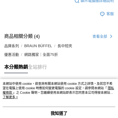
顯示電腦版詳細說明
客服
商品相關分類 (4)
查看全部
品牌系列
BRAUN BÜFFEL
長中短夾
優惠活動
網路獨家｜全面75折
本分類熱銷
全站排行
本網站中使用 cookie，欲查詢有關本網站使用 cookie 方式之詳情，及若您不希
熱門標籤
望在電腦上使用 cookie 時應如何變更電腦的 cookie 設定，請參閱本網站「
隱私
權條款
」之 Cookie 聲明。您繼續使用本網站即表示您同意本公司得按本網站使
用條款之 Cookie 聲明使用 cookie。
了解更多 >
我知道了