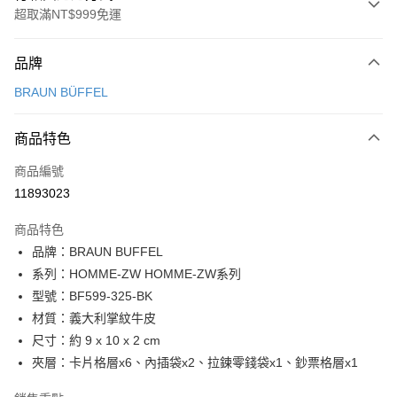
超取滿NT$999免運
付款方式
品牌
信用卡一次付款
BRAUN BÜFFEL
信用卡分期付款
3 期 0 利率 每期
NT$1,700
21家銀行
商品特色
6 期 0 利率 每期
NT$850
21家銀行
合作金庫商業銀行
第一商業銀行
商品編號
華南商業銀行
彰化商業銀行
合作金庫商業銀行
第一商業銀行
11893023
超商取貨付款
上海商業儲蓄銀行
台北富邦商業銀行
華南商業銀行
彰化商業銀行
國泰世華商業銀行
兆豐國際商業銀行
LINE Pay
上海商業儲蓄銀行
台北富邦商業銀行
商品特色
臺灣中小企業銀行
台中商業銀行
國泰世華商業銀行
兆豐國際商業銀行
品牌：BRAUN BUFFEL
匯豐（台灣）商業銀行
華泰商業銀行
Apple Pay
臺灣中小企業銀行
台中商業銀行
系列：HOMME-ZW HOMME-ZW系列
聯邦商業銀行
遠東國際商業銀行
匯豐（台灣）商業銀行
華泰商業銀行
街口支付
元大商業銀行
永豐商業銀行
型號：BF599-325-BK
聯邦商業銀行
遠東國際商業銀行
玉山商業銀行
星展（台灣）商業銀行
材質：義大利掌紋牛皮
元大商業銀行
永豐商業銀行
悠遊付
台新國際商業銀行
中國信託商業銀行
玉山商業銀行
星展（台灣）商業銀行
尺寸：約 9 x 10 x 2 cm
台灣樂天信用卡公司
台新國際商業銀行
中國信託商業銀行
全盈+PAY
夾層：卡片格層x6、內插袋x2、拉鍊零錢袋x1、鈔票格層x1
台灣樂天信用卡公司
ATM付款