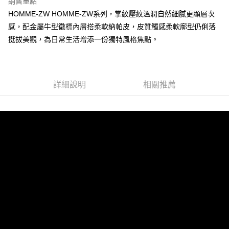
銷售重點
HOMME-ZW HOMME-ZW系列，掌紋壓紋溫潤自然細膩更顯層次
貨到付款
感，配金屬牛型徽標內層搭柔軟納帕皮，皮質觸感柔軟廓型仍俐落
挺拔美觀，為日常生活增添一份獨特風格焦點。
運送方式
全家 (取貨付款)
每筆NT$60，滿NT$999(含以上)免運費
詳細說明
相關推薦
全家 (純取貨)
每筆NT$60，滿NT$999(含以上)免運費
7-11 (取貨付款)
每筆NT$60，滿NT$999(含以上)免運費
7-11 (純取貨)
每筆NT$60，滿NT$999(含以上)免運費
宅配-純取貨(本島)
每筆NT$85，滿NT$999(含以上)免運費
宅配-純取貨(離島縣市)