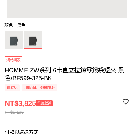
顏色：黑色
網路獨家
HOMME-ZW系列 6卡直立拉鍊零錢袋短夾-黑
色/BF599-325-BK
買就送
超取滿NT$999免運
NT$3,825
爸氣獻禮
NT$5,100
付款與運送方式