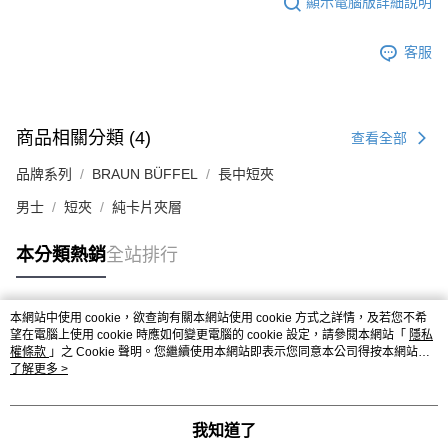
顯示電腦版詳細說明
客服
商品相關分類 (4)
查看全部
品牌系列
BRAUN BÜFFEL
長中短夾
男士
短夾
純卡片夾層
本分類熱銷
全站排行
本網站中使用 cookie，欲查詢有關本網站使用 cookie 方式之詳情，及若您不希
熱門標籤
望在電腦上使用 cookie 時應如何變更電腦的 cookie 設定，請參閱本網站「
隱私
權條款
」之 Cookie 聲明。您繼續使用本網站即表示您同意本公司得按本網站使
用條款之 Cookie 聲明使用 cookie。
了解更多 >
我知道了