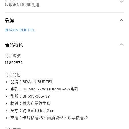
超取滿NT$999免運
付款方式
品牌
信用卡一次付款
BRAUN BÜFFEL
信用卡分期付款
3 期 0 利率 每期
NT$1,366
21家銀行
商品特色
6 期 0 利率 每期
NT$683
21家銀行
合作金庫商業銀行
第一商業銀行
商品編號
華南商業銀行
彰化商業銀行
合作金庫商業銀行
第一商業銀行
11892872
超商取貨付款
上海商業儲蓄銀行
台北富邦商業銀行
華南商業銀行
彰化商業銀行
國泰世華商業銀行
兆豐國際商業銀行
LINE Pay
上海商業儲蓄銀行
台北富邦商業銀行
商品特色
臺灣中小企業銀行
台中商業銀行
國泰世華商業銀行
兆豐國際商業銀行
品牌：BRAUN BUFFEL
匯豐（台灣）商業銀行
華泰商業銀行
Apple Pay
臺灣中小企業銀行
台中商業銀行
系列：HOMME-ZW HOMME-ZW系列
聯邦商業銀行
遠東國際商業銀行
匯豐（台灣）商業銀行
華泰商業銀行
街口支付
元大商業銀行
永豐商業銀行
型號：BF599-306-NY
聯邦商業銀行
遠東國際商業銀行
玉山商業銀行
星展（台灣）商業銀行
材質：義大利掌紋牛皮
元大商業銀行
永豐商業銀行
悠遊付
台新國際商業銀行
中國信託商業銀行
玉山商業銀行
星展（台灣）商業銀行
尺寸：約 9 x 10.5 x 2 cm
台灣樂天信用卡公司
台新國際商業銀行
中國信託商業銀行
全盈+PAY
夾層：卡片格層x6、內插袋x2、鈔票格層x2
台灣樂天信用卡公司
ATM付款