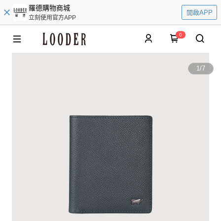
羅德購物商城
開啟APP
立刻使用官方APP
0
1
/
7