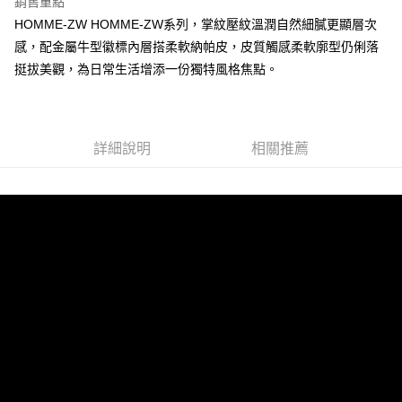
銷售重點
HOMME-ZW HOMME-ZW系列，掌紋壓紋溫潤自然細膩更顯層次
貨到付款
感，配金屬牛型徽標內層搭柔軟納帕皮，皮質觸感柔軟廓型仍俐落
挺拔美觀，為日常生活增添一份獨特風格焦點。
運送方式
全家 (取貨付款)
每筆NT$60，滿NT$999(含以上)免運費
詳細說明
相關推薦
全家 (純取貨)
每筆NT$60，滿NT$999(含以上)免運費
7-11 (取貨付款)
每筆NT$60，滿NT$999(含以上)免運費
7-11 (純取貨)
每筆NT$60，滿NT$999(含以上)免運費
宅配-純取貨(本島)
每筆NT$85，滿NT$999(含以上)免運費
宅配-純取貨(離島縣市)