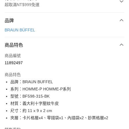
超取滿NT$999免運
付款方式
品牌
信用卡一次付款
BRAUN BÜFFEL
信用卡分期付款
3 期 0 利率 每期
NT$1,633
21家銀行
商品特色
6 期 0 利率 每期
NT$816
21家銀行
合作金庫商業銀行
第一商業銀行
商品編號
華南商業銀行
彰化商業銀行
合作金庫商業銀行
第一商業銀行
11892497
超商取貨付款
上海商業儲蓄銀行
台北富邦商業銀行
華南商業銀行
彰化商業銀行
國泰世華商業銀行
兆豐國際商業銀行
LINE Pay
上海商業儲蓄銀行
台北富邦商業銀行
商品特色
臺灣中小企業銀行
台中商業銀行
國泰世華商業銀行
兆豐國際商業銀行
品牌：BRAUN BUFFEL
匯豐（台灣）商業銀行
華泰商業銀行
Apple Pay
臺灣中小企業銀行
台中商業銀行
系列：HOMME-P HOMME-P系列
聯邦商業銀行
遠東國際商業銀行
匯豐（台灣）商業銀行
華泰商業銀行
街口支付
元大商業銀行
永豐商業銀行
型號：BF598-315-BK
聯邦商業銀行
遠東國際商業銀行
玉山商業銀行
星展（台灣）商業銀行
材質：義大利十字壓紋牛皮
元大商業銀行
永豐商業銀行
悠遊付
台新國際商業銀行
中國信託商業銀行
玉山商業銀行
星展（台灣）商業銀行
尺寸：約 11 x 9 x 2 cm
台灣樂天信用卡公司
台新國際商業銀行
中國信託商業銀行
全盈+PAY
夾層：卡片格層x4、零錢袋x1、內插袋x2、鈔票格層x2
台灣樂天信用卡公司
ATM付款