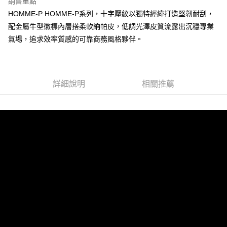
銷售重點
HOMME-P HOMME-P系列，十字壓紋以獨特經緯打造堅韌耐刮，
貨到付款
配金屬牛型徽標內層搭柔軟納帕皮，低調光澤皮質流露出沉穩專業
氣場，追求效率質感的可靠商務風格夥伴。
運送方式
全家 (取貨付款)
每筆NT$60，滿NT$999(含以上)免運費
詳細說明
相關推薦
全家 (純取貨)
每筆NT$60，滿NT$999(含以上)免運費
7-11 (取貨付款)
每筆NT$60，滿NT$999(含以上)免運費
7-11 (純取貨)
每筆NT$60，滿NT$999(含以上)免運費
宅配-純取貨(本島)
每筆NT$85，滿NT$999(含以上)免運費
宅配-純取貨(離島縣市)