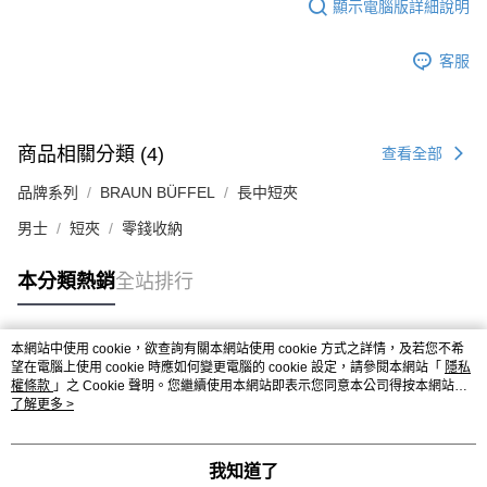
顯示電腦版詳細說明
客服
商品相關分類 (4)
查看全部
品牌系列
BRAUN BÜFFEL
長中短夾
男士
短夾
零錢收納
本分類熱銷
全站排行
本網站中使用 cookie，欲查詢有關本網站使用 cookie 方式之詳情，及若您不希
熱門標籤
望在電腦上使用 cookie 時應如何變更電腦的 cookie 設定，請參閱本網站「
隱私
權條款
」之 Cookie 聲明。您繼續使用本網站即表示您同意本公司得按本網站使
用條款之 Cookie 聲明使用 cookie。
了解更多 >
我知道了