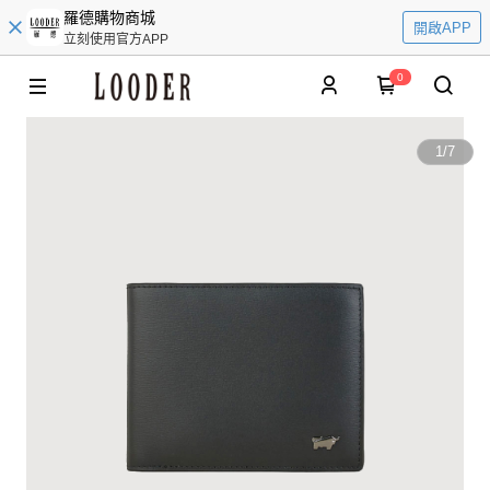
羅德購物商城
開啟APP
立刻使用官方APP
0
1
/
7