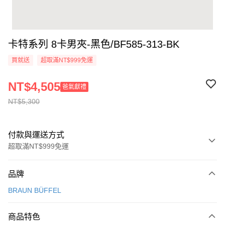
卡特系列 8卡男夾-黑色/BF585-313-BK
買就送
超取滿NT$999免運
NT$4,505
爸氣獻禮
NT$5,300
付款與運送方式
超取滿NT$999免運
付款方式
品牌
信用卡一次付款
BRAUN BÜFFEL
信用卡分期付款
3 期 0 利率 每期
NT$1,766
21家銀行
商品特色