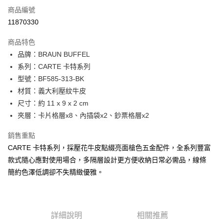
6 期 0 利率 每期
NT$883
21家銀行
合作金庫商業銀行
第一商業銀行
商品編號
華南商業銀行
彰化商業銀行
合作金庫商業銀行
第一商業銀行
11870330
超商取貨付款
上海商業儲蓄銀行
台北富邦商業銀行
華南商業銀行
彰化商業銀行
國泰世華商業銀行
兆豐國際商業銀行
LINE Pay
上海商業儲蓄銀行
台北富邦商業銀行
商品特色
臺灣中小企業銀行
台中商業銀行
國泰世華商業銀行
兆豐國際商業銀行
品牌：BRAUN BUFFEL
匯豐（台灣）商業銀行
華泰商業銀行
Apple Pay
臺灣中小企業銀行
台中商業銀行
系列：CARTE 卡特系列
聯邦商業銀行
遠東國際商業銀行
匯豐（台灣）商業銀行
華泰商業銀行
街口支付
元大商業銀行
永豐商業銀行
型號：BF585-313-BK
聯邦商業銀行
遠東國際商業銀行
玉山商業銀行
星展（台灣）商業銀行
材質：義大利壓紋牛皮
元大商業銀行
永豐商業銀行
悠遊付
台新國際商業銀行
中國信託商業銀行
玉山商業銀行
星展（台灣）商業銀行
尺寸：約 11 x 9 x 2 cm
台灣樂天信用卡公司
台新國際商業銀行
中國信託商業銀行
全盈+PAY
夾層：卡片格層x8、內插袋x2、鈔票格層x2
台灣樂天信用卡公司
ATM付款
銷售重點
CARTE 卡特系列，採壓花牛皮點綴亮面槍色五金配件，全系列豐富
貨到付款
款式隨心應對使用場合，多隔層設計更方便收納日常必需品，線條
簡約色澤低調卻不失精緻優雅。
運送方式
全家 (取貨付款)
每筆NT$60，滿NT$999(含以上)免運費
詳細說明
相關推薦