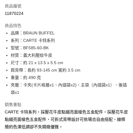
6 期 0 利率 每期
NT$1,650
21家銀行
合作金庫商業銀行
第一商業銀行
商品編號
華南商業銀行
彰化商業銀行
合作金庫商業銀行
第一商業銀行
11870224
超商取貨付款
上海商業儲蓄銀行
台北富邦商業銀行
華南商業銀行
彰化商業銀行
國泰世華商業銀行
兆豐國際商業銀行
LINE Pay
上海商業儲蓄銀行
台北富邦商業銀行
商品特色
臺灣中小企業銀行
台中商業銀行
國泰世華商業銀行
兆豐國際商業銀行
品牌：BRAUN BUFFEL
匯豐（台灣）商業銀行
華泰商業銀行
Apple Pay
臺灣中小企業銀行
台中商業銀行
系列：CARTE 卡特系列
聯邦商業銀行
遠東國際商業銀行
匯豐（台灣）商業銀行
華泰商業銀行
街口支付
元大商業銀行
永豐商業銀行
型號：BF585-60-BK
聯邦商業銀行
遠東國際商業銀行
玉山商業銀行
星展（台灣）商業銀行
材質：義大利壓紋牛皮
元大商業銀行
永豐商業銀行
悠遊付
台新國際商業銀行
中國信託商業銀行
玉山商業銀行
星展（台灣）商業銀行
尺寸：約 21 x 13.5 x 5.5 cm
台灣樂天信用卡公司
台新國際商業銀行
中國信託商業銀行
全盈+PAY
肩背帶：長約 93-145 cm 寛約 3.5 cm
台灣樂天信用卡公司
重量：約 490 克
ATM付款
夾層：卡夾(卡片格層x1、內插袋x2)、主袋（內插袋x1）、後插
貨到付款
袋x1
銷售重點
運送方式
CARTE 卡特系列，採壓花牛皮點綴亮面槍色五金配件，採壓花牛皮
全家 (取貨付款)
點綴亮面槍色五金配件，可拆式背帶設計可依場合自由搭配，線條
每筆NT$60，滿NT$999(含以上)免運費
簡約色澤低調卻不失精緻優雅。