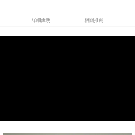
全家 (純取貨)
每筆NT$60，滿NT$999(含以上)免運費
7-11 (取貨付款)
詳細說明
相關推薦
每筆NT$60，滿NT$999(含以上)免運費
7-11 (純取貨)
每筆NT$60，滿NT$999(含以上)免運費
宅配-純取貨(本島)
每筆NT$85，滿NT$999(含以上)免運費
宅配-純取貨(離島縣市)
每筆NT$220，滿NT$6,999(含以上)免運費
貨到付款
查看運費