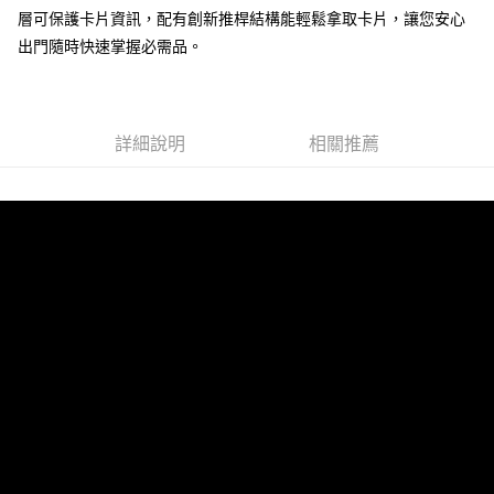
層可保護卡片資訊，配有創新推桿結構能輕鬆拿取卡片，讓您安心
運送方式
出門隨時快速掌握必需品。
全家 (取貨付款)
每筆NT$60，滿NT$999(含以上)免運費
全家 (純取貨)
詳細說明
相關推薦
每筆NT$60，滿NT$999(含以上)免運費
7-11 (取貨付款)
每筆NT$60，滿NT$999(含以上)免運費
7-11 (純取貨)
每筆NT$60，滿NT$999(含以上)免運費
宅配-純取貨(本島)
每筆NT$85，滿NT$999(含以上)免運費
宅配-純取貨(離島縣市)
每筆NT$220，滿NT$6,999(含以上)免運費
貨到付款
查看運費