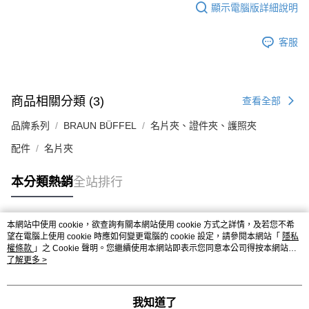
顯示電腦版詳細說明
客服
商品相關分類 (3)
查看全部
品牌系列
BRAUN BÜFFEL
名片夾、證件夾、護照夾
配件
名片夾
本分類熱銷
全站排行
本網站中使用 cookie，欲查詢有關本網站使用 cookie 方式之詳情，及若您不希
熱門標籤
望在電腦上使用 cookie 時應如何變更電腦的 cookie 設定，請參閱本網站「
隱私
權條款
」之 Cookie 聲明。您繼續使用本網站即表示您同意本公司得按本網站使
用條款之 Cookie 聲明使用 cookie。
了解更多 >
我知道了