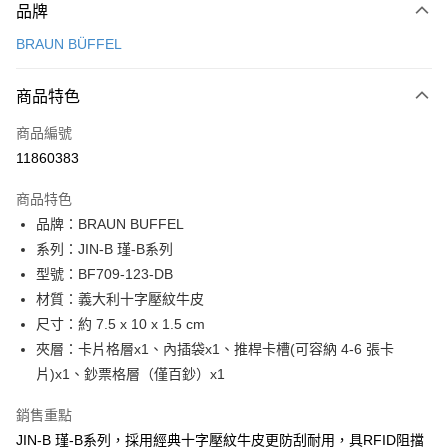
品牌
信用卡一次付款
BRAUN BÜFFEL
信用卡分期付款
3 期 0 利率 每期
NT$1,433
21家銀行
商品特色
6 期 0 利率 每期
NT$716
21家銀行
合作金庫商業銀行
第一商業銀行
商品編號
華南商業銀行
彰化商業銀行
合作金庫商業銀行
第一商業銀行
11860383
超商取貨付款
上海商業儲蓄銀行
台北富邦商業銀行
華南商業銀行
彰化商業銀行
國泰世華商業銀行
兆豐國際商業銀行
LINE Pay
上海商業儲蓄銀行
台北富邦商業銀行
商品特色
臺灣中小企業銀行
台中商業銀行
國泰世華商業銀行
兆豐國際商業銀行
品牌：BRAUN BUFFEL
匯豐（台灣）商業銀行
華泰商業銀行
Apple Pay
臺灣中小企業銀行
台中商業銀行
系列：JIN-B 瑾-B系列
聯邦商業銀行
遠東國際商業銀行
匯豐（台灣）商業銀行
華泰商業銀行
街口支付
元大商業銀行
永豐商業銀行
型號：BF709-123-DB
聯邦商業銀行
遠東國際商業銀行
玉山商業銀行
星展（台灣）商業銀行
材質：義大利十字壓紋牛皮
元大商業銀行
永豐商業銀行
悠遊付
台新國際商業銀行
中國信託商業銀行
玉山商業銀行
星展（台灣）商業銀行
尺寸：約 7.5 x 10 x 1.5 cm
台灣樂天信用卡公司
台新國際商業銀行
中國信託商業銀行
全盈+PAY
夾層：卡片格層x1、內插袋x1、推桿卡槽(可容納 4-6 張卡
台灣樂天信用卡公司
片)x1、鈔票格層（僅百鈔）x1
ATM付款
銷售重點
貨到付款
JIN-B 瑾-B系列，採用經典十字壓紋牛皮更防刮耐用，具RFID阻擋