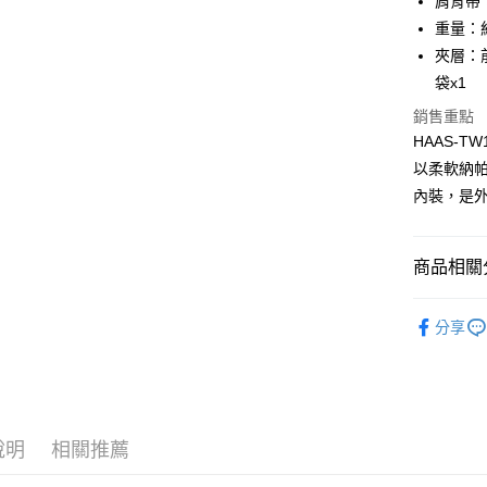
肩背帶：長
玉山商
台灣樂
重量：約
台新國
全盈+PAY
台灣樂
夾層：
ATM付款
袋x1
貨到付款
銷售重點
HAAS-
以柔軟納
運送方式
內裝，是
全家 (取貨
每筆NT$6
商品相關分
全家 (純取
品牌系列
每筆NT$6
分享
男士
包
7-11 (取
新品上市
每筆NT$6
優惠活動
7-11 (純
說明
相關推薦
每筆NT$6