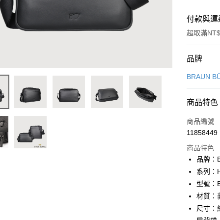
付款與運
超取滿NT$
付款方式
品牌
信用卡一
BRAUN B
信用卡分
商品特色
3 期 
商品編號
6 期 
合作金
11858449
華南商
合作金
超商取貨
上海商
商品特色
華南商
國泰世
品牌：B
LINE Pay
上海商
臺灣中
系列：H
國泰世
匯豐（
Apple Pay
臺灣中
型號：BF
聯邦商
匯豐（
材質：
街口支付
元大商
聯邦商
尺寸：約 
玉山商
元大商
悠遊付
台新國