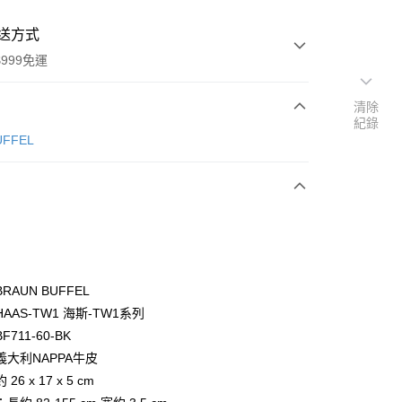
送方式
999免運
清除
紀錄
次付款
ÜFFEL
期付款
0 利率 每期
NT$4,300
21家銀行
0 利率 每期
NT$2,150
21家銀行
庫商業銀行
第一商業銀行
業銀行
彰化商業銀行
庫商業銀行
第一商業銀行
付款
業儲蓄銀行
台北富邦商業銀行
業銀行
彰化商業銀行
華商業銀行
兆豐國際商業銀行
RAUN BUFFEL
業儲蓄銀行
台北富邦商業銀行
小企業銀行
台中商業銀行
AAS-TW1 海斯-TW1系列
華商業銀行
兆豐國際商業銀行
台灣）商業銀行
華泰商業銀行
小企業銀行
台中商業銀行
711-60-BK
業銀行
遠東國際商業銀行
台灣）商業銀行
華泰商業銀行
義大利NAPPA牛皮
業銀行
永豐商業銀行
業銀行
遠東國際商業銀行
26 x 17 x 5 cm
業銀行
星展（台灣）商業銀行
業銀行
永豐商業銀行
際商業銀行
中國信託商業銀行