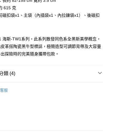
約 82-155 cm 寛約 3.5 cm
業銀行
星展（台灣）商業銀行
天信用卡公司
 615 克
際商業銀行
中國信託商業銀行
天信用卡公司
前磁扣袋x1、主袋（內插袋x1、內拉鍊袋x1）、後磁扣
TW1 海斯-TW1系列，此系列散發同色系全黑新美學概念，
帕皮革搭陶瓷黑牛型標誌，極簡造型可調節背帶及大容量
外出探險時的完美隨身攜帶包款。
付款)
0，滿NT$999(含以上)免運費
類 (4)
貨)
BRAUN BÜFFEL
各式包款
0，滿NT$999(含以上)免運費
客服
款
斜背包
貨付款)
包款
0，滿NT$999(含以上)免運費
新品上市｜早鳥優惠價9折
取貨)
0，滿NT$999(含以上)免運費