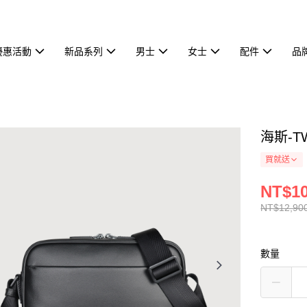
優惠活動
新品系列
男士
女士
配件
品
海斯-T
買就送
NT$10
NT$12,90
數量