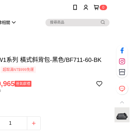
0
牌相關
W1系列 橫式斜背包-黑色/BF711-60-BK
超取滿NT$999免運
,965
爸氣獻禮
0