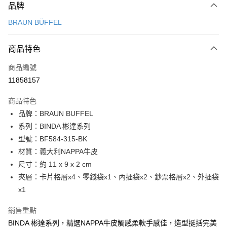
品牌
信用卡一次付款
BRAUN BÜFFEL
信用卡分期付款
3 期 0 利率 每期
NT$1,966
21家銀行
商品特色
6 期 0 利率 每期
NT$983
21家銀行
合作金庫商業銀行
第一商業銀行
商品編號
華南商業銀行
彰化商業銀行
合作金庫商業銀行
第一商業銀行
11858157
超商取貨付款
上海商業儲蓄銀行
台北富邦商業銀行
華南商業銀行
彰化商業銀行
國泰世華商業銀行
兆豐國際商業銀行
LINE Pay
上海商業儲蓄銀行
台北富邦商業銀行
商品特色
臺灣中小企業銀行
台中商業銀行
國泰世華商業銀行
兆豐國際商業銀行
品牌：BRAUN BUFFEL
匯豐（台灣）商業銀行
華泰商業銀行
Apple Pay
臺灣中小企業銀行
台中商業銀行
系列：BINDA 彬達系列
聯邦商業銀行
遠東國際商業銀行
匯豐（台灣）商業銀行
華泰商業銀行
街口支付
元大商業銀行
永豐商業銀行
型號：BF584-315-BK
聯邦商業銀行
遠東國際商業銀行
玉山商業銀行
星展（台灣）商業銀行
材質：義大利NAPPA牛皮
元大商業銀行
永豐商業銀行
悠遊付
台新國際商業銀行
中國信託商業銀行
玉山商業銀行
星展（台灣）商業銀行
尺寸：約 11 x 9 x 2 cm
台灣樂天信用卡公司
台新國際商業銀行
中國信託商業銀行
全盈+PAY
夾層：卡片格層x4、零錢袋x1、內插袋x2、鈔票格層x2、外插袋
台灣樂天信用卡公司
x1
ATM付款
銷售重點
貨到付款
BINDA 彬達系列，精選NAPPA牛皮觸感柔軟手感佳，造型挺括完美