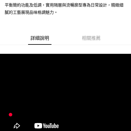
平衡簡約功能及低調，實用隔層與流暢廓型專為日常設計，精緻細
運送方式
膩的工藝展現品味格調魅力。
全家 (取貨付款)
每筆NT$60，滿NT$999(含以上)免運費
全家 (純取貨)
詳細說明
相關推薦
每筆NT$60，滿NT$999(含以上)免運費
7-11 (取貨付款)
每筆NT$60，滿NT$999(含以上)免運費
7-11 (純取貨)
每筆NT$60，滿NT$999(含以上)免運費
宅配-純取貨(本島)
每筆NT$85，滿NT$999(含以上)免運費
宅配-純取貨(離島縣市)
每筆NT$220，滿NT$6,999(含以上)免運費
貨到付款
查看運費