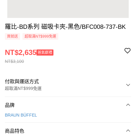
羅比-BD系列 磁吸卡夾-黑色/BFC008-737-BK
買就送
超取滿NT$999免運
NT$2,635
爸氣獻禮
NT$3,100
付款與運送方式
超取滿NT$999免運
付款方式
品牌
信用卡一次付款
BRAUN BÜFFEL
信用卡分期付款
3 期 0 利率 每期
NT$1,033
21家銀行
商品特色