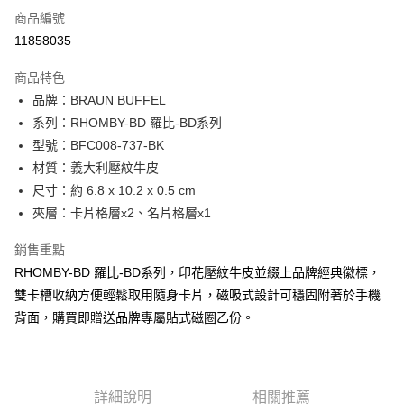
6 期 0 利率 每期
NT$516
21家銀行
合作金庫商業銀行
第一商業銀行
商品編號
華南商業銀行
彰化商業銀行
合作金庫商業銀行
第一商業銀行
11858035
超商取貨付款
上海商業儲蓄銀行
台北富邦商業銀行
華南商業銀行
彰化商業銀行
國泰世華商業銀行
兆豐國際商業銀行
LINE Pay
上海商業儲蓄銀行
台北富邦商業銀行
商品特色
臺灣中小企業銀行
台中商業銀行
國泰世華商業銀行
兆豐國際商業銀行
品牌：BRAUN BUFFEL
匯豐（台灣）商業銀行
華泰商業銀行
Apple Pay
臺灣中小企業銀行
台中商業銀行
系列：RHOMBY-BD 羅比-BD系列
聯邦商業銀行
遠東國際商業銀行
匯豐（台灣）商業銀行
華泰商業銀行
街口支付
元大商業銀行
永豐商業銀行
型號：BFC008-737-BK
聯邦商業銀行
遠東國際商業銀行
玉山商業銀行
星展（台灣）商業銀行
材質：義大利壓紋牛皮
元大商業銀行
永豐商業銀行
悠遊付
台新國際商業銀行
中國信託商業銀行
玉山商業銀行
星展（台灣）商業銀行
尺寸：約 6.8 x 10.2 x 0.5 cm
台灣樂天信用卡公司
台新國際商業銀行
中國信託商業銀行
全盈+PAY
夾層：卡片格層x2、名片格層x1
台灣樂天信用卡公司
ATM付款
銷售重點
RHOMBY-BD 羅比-BD系列，印花壓紋牛皮並綴上品牌經典徽標，
貨到付款
雙卡槽收納方便輕鬆取用隨身卡片，磁吸式設計可穩固附著於手機
背面，購買即贈送品牌專屬貼式磁圈乙份。
運送方式
全家 (取貨付款)
每筆NT$60，滿NT$999(含以上)免運費
詳細說明
相關推薦