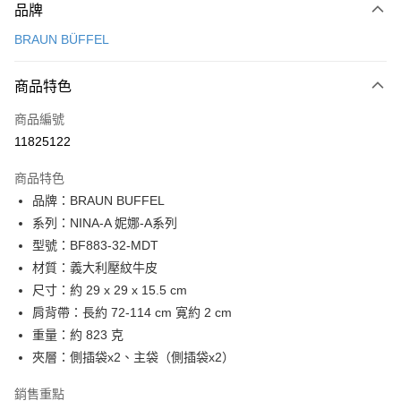
品牌
信用卡一次付款
BRAUN BÜFFEL
信用卡分期付款
3 期 0 利率 每期
NT$5,633
21家銀行
商品特色
6 期 0 利率 每期
NT$2,816
21家銀行
合作金庫商業銀行
第一商業銀行
商品編號
華南商業銀行
彰化商業銀行
合作金庫商業銀行
第一商業銀行
11825122
LINE Pay
上海商業儲蓄銀行
台北富邦商業銀行
華南商業銀行
彰化商業銀行
國泰世華商業銀行
兆豐國際商業銀行
Apple Pay
上海商業儲蓄銀行
台北富邦商業銀行
商品特色
臺灣中小企業銀行
台中商業銀行
國泰世華商業銀行
兆豐國際商業銀行
品牌：BRAUN BUFFEL
匯豐（台灣）商業銀行
華泰商業銀行
街口支付
臺灣中小企業銀行
台中商業銀行
系列：NINA-A 妮娜-A系列
聯邦商業銀行
遠東國際商業銀行
匯豐（台灣）商業銀行
華泰商業銀行
悠遊付
元大商業銀行
永豐商業銀行
型號：BF883-32-MDT
聯邦商業銀行
遠東國際商業銀行
玉山商業銀行
星展（台灣）商業銀行
材質：義大利壓紋牛皮
元大商業銀行
永豐商業銀行
全盈+PAY
台新國際商業銀行
中國信託商業銀行
玉山商業銀行
星展（台灣）商業銀行
尺寸：約 29 x 29 x 15.5 cm
台灣樂天信用卡公司
台新國際商業銀行
中國信託商業銀行
ATM付款
肩背帶：長約 72-114 cm 寛約 2 cm
台灣樂天信用卡公司
重量：約 823 克
貨到付款
夾層：側插袋x2、主袋（側插袋x2）
運送方式
銷售重點