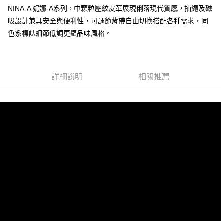
宅配-純取貨(本島)
NINA-A 妮娜-A系列，中顆粒壓紋皮革展現俐落現代質感，抽繩及磁
每筆NT$85，滿NT$999(含以上)免運費
吸設計兼具安全與便利性，可調節背帶自由切換搭配各種需求，同
色系標誌細節低調更顯品味風格。
宅配-純取貨(離島縣市)
每筆NT$220，滿NT$6,999(含以上)免運費
貨到付款
查看運費
詳細說明
相關推薦