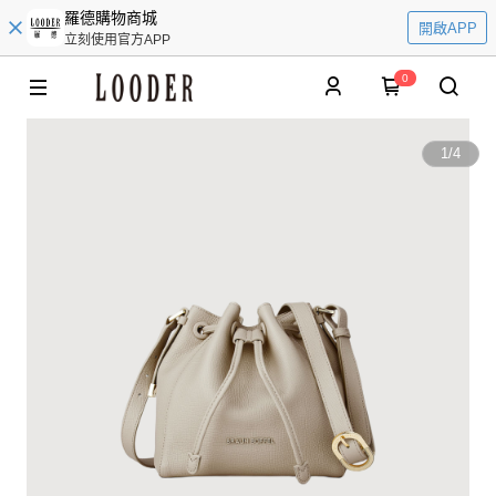
羅德購物商城
開啟APP
立刻使用官方APP
0
1
/
4