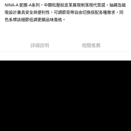
宅配-純取貨(本島)
NINA-A 妮娜-A系列，中顆粒壓紋皮革展現俐落現代質感，抽繩及磁
每筆NT$85，滿NT$999(含以上)免運費
吸設計兼具安全與便利性，可調節背帶自由切換搭配各種需求，同
色系標誌細節低調更顯品味風格。
宅配-純取貨(離島縣市)
每筆NT$220，滿NT$6,999(含以上)免運費
貨到付款
查看運費
詳細說明
相關推薦