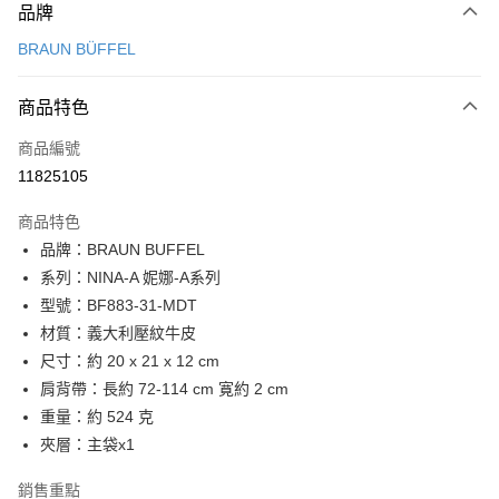
品牌
信用卡一次付款
BRAUN BÜFFEL
信用卡分期付款
3 期 0 利率 每期
NT$4,766
21家銀行
商品特色
6 期 0 利率 每期
NT$2,383
21家銀行
合作金庫商業銀行
第一商業銀行
商品編號
華南商業銀行
彰化商業銀行
合作金庫商業銀行
第一商業銀行
11825105
LINE Pay
上海商業儲蓄銀行
台北富邦商業銀行
華南商業銀行
彰化商業銀行
國泰世華商業銀行
兆豐國際商業銀行
Apple Pay
上海商業儲蓄銀行
台北富邦商業銀行
商品特色
臺灣中小企業銀行
台中商業銀行
國泰世華商業銀行
兆豐國際商業銀行
品牌：BRAUN BUFFEL
匯豐（台灣）商業銀行
華泰商業銀行
街口支付
臺灣中小企業銀行
台中商業銀行
系列：NINA-A 妮娜-A系列
聯邦商業銀行
遠東國際商業銀行
匯豐（台灣）商業銀行
華泰商業銀行
悠遊付
元大商業銀行
永豐商業銀行
型號：BF883-31-MDT
聯邦商業銀行
遠東國際商業銀行
玉山商業銀行
星展（台灣）商業銀行
材質：義大利壓紋牛皮
元大商業銀行
永豐商業銀行
全盈+PAY
台新國際商業銀行
中國信託商業銀行
玉山商業銀行
星展（台灣）商業銀行
尺寸：約 20 x 21 x 12 cm
台灣樂天信用卡公司
台新國際商業銀行
中國信託商業銀行
ATM付款
肩背帶：長約 72-114 cm 寛約 2 cm
台灣樂天信用卡公司
重量：約 524 克
貨到付款
夾層：主袋x1
運送方式
銷售重點