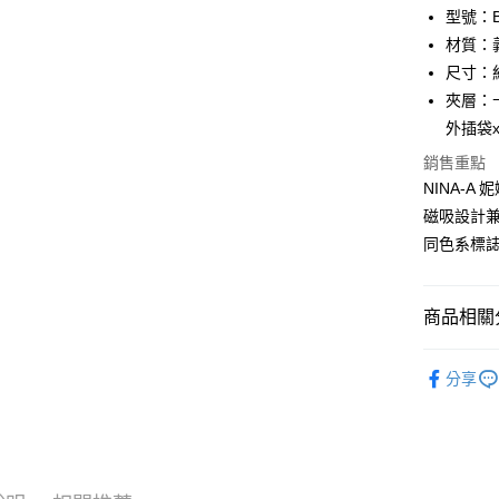
匯豐（
Apple Pay
臺灣中
型號：BF
聯邦商
匯豐（
材質：
街口支付
元大商
聯邦商
尺寸：約 1
玉山商
元大商
悠遊付
台新國
夾層：
玉山商
台灣樂
外插袋x
台新國
全盈+PAY
台灣樂
銷售重點
ATM付款
NINA-
貨到付款
磁吸設計
同色系標
運送方式
商品相關分
全家 (取貨
每筆NT$6
品牌系列
分享
女士
長
全家 (純取
每筆NT$6
新品上市
7-11 (取
優惠活動