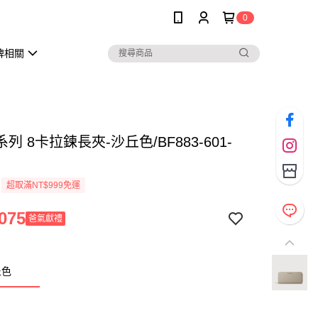
0
牌相關
系列 8卡拉鍊長夾-沙丘色/BF883-601-
超取滿NT$999免運
075
爸氣獻禮
丘色