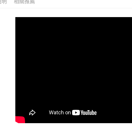
每筆NT$6
說明
相關推薦
7-11 (純
每筆NT$6
宅配-純取
每筆NT$8
宅配-純取
每筆NT$2
貨到付款