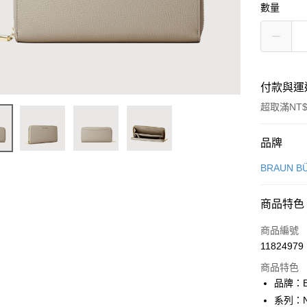
數量
付款與運
超取滿NT$
付款方式
品牌
信用卡一
BRAUN B
信用卡分
商品特色
3 期 
商品編號
6 期 
合作金
11824979
華南商
合作金
超商取貨
上海商
商品特色
華南商
國泰世
品牌：B
LINE Pay
上海商
臺灣中
系列：N
國泰世