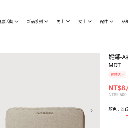
優惠活動
新品系列
男士
女士
配件
品
妮娜-A
MDT
買就送
NT$8,
NT$9,500
顏色：沙