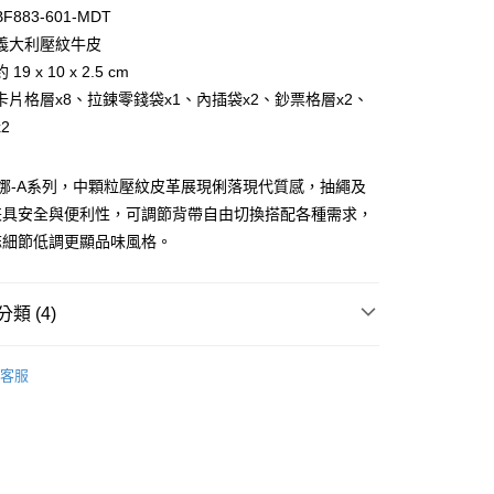
台灣）商業銀行
華泰商業銀行
小企業銀行
台中商業銀行
883-601-MDT
業銀行
遠東國際商業銀行
台灣）商業銀行
華泰商業銀行
義大利壓紋牛皮
業銀行
永豐商業銀行
業銀行
遠東國際商業銀行
9 x 10 x 2.5 cm
業銀行
星展（台灣）商業銀行
業銀行
永豐商業銀行
際商業銀行
中國信託商業銀行
卡片格層x8、拉鍊零錢袋x1、內插袋x2、鈔票格層x2、
業銀行
星展（台灣）商業銀行
天信用卡公司
2
際商業銀行
中國信託商業銀行
天信用卡公司
A 妮娜-A系列，中顆粒壓紋皮革展現俐落現代質感，抽繩及
兼具安全與便利性，可調節背帶自由切換搭配各種需求，
誌細節低調更顯品味風格。
類 (4)
付款)
0，滿NT$999(含以上)免運費
BRAUN BÜFFEL
長中短夾
客服
夾
拉鍊款式
貨)
0，滿NT$999(含以上)免運費
中/長夾
貨付款)
新品上市｜早鳥優惠價9折