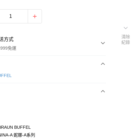
清除
送方式
紀錄
999免運
次付款
ÜFFEL
期付款
0 利率 每期
NT$3,166
21家銀行
0 利率 每期
NT$1,583
21家銀行
庫商業銀行
第一商業銀行
業銀行
彰化商業銀行
庫商業銀行
第一商業銀行
付款
業儲蓄銀行
台北富邦商業銀行
業銀行
彰化商業銀行
華商業銀行
兆豐國際商業銀行
RAUN BUFFEL
業儲蓄銀行
台北富邦商業銀行
小企業銀行
台中商業銀行
INA-A 妮娜-A系列
華商業銀行
兆豐國際商業銀行