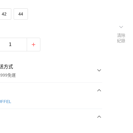
42
44
清除
紀錄
送方式
999免運
次付款
ÜFFEL
期付款
0 利率 每期
NT$1,433
21家銀行
0 利率 每期
NT$716
21家銀行
庫商業銀行
第一商業銀行