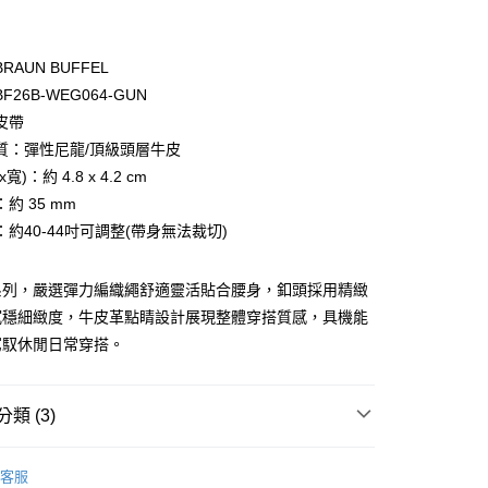
業銀行
彰化商業銀行
庫商業銀行
第一商業銀行
付款
業儲蓄銀行
台北富邦商業銀行
業銀行
彰化商業銀行
華商業銀行
兆豐國際商業銀行
RAUN BUFFEL
業儲蓄銀行
台北富邦商業銀行
小企業銀行
台中商業銀行
F26B-WEG064-GUN
華商業銀行
兆豐國際商業銀行
台灣）商業銀行
華泰商業銀行
小企業銀行
台中商業銀行
皮帶
業銀行
遠東國際商業銀行
台灣）商業銀行
華泰商業銀行
質：彈性尼龍/頂級頭層牛皮
業銀行
永豐商業銀行
業銀行
遠東國際商業銀行
寬)：約 4.8 x 4.2 cm
業銀行
星展（台灣）商業銀行
業銀行
永豐商業銀行
際商業銀行
中國信託商業銀行
約 35 mm
業銀行
星展（台灣）商業銀行
天信用卡公司
約40-44吋可調整(帶身無法裁切)
際商業銀行
中國信託商業銀行
天信用卡公司
系列，嚴選彈力編織繩舒適靈活貼合腰身，釦頭採用精緻
沉穩細緻度，牛皮革點睛設計展現整體穿搭質感，具機能
駕馭休閒日常穿搭。
類 (3)
付款)
0，滿NT$999(含以上)免運費
BRAUN BÜFFEL
皮帶
客服