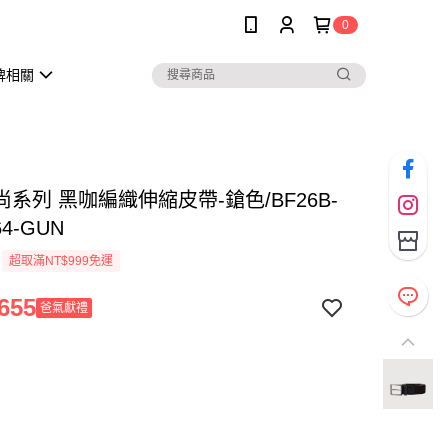
0
牌相關
系列 黑咖編織伸縮皮帶-鎗色/BF26B-
4-GUN
超取滿NT$999免運
655
爸氣獻禮