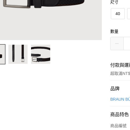
尺寸
40
數量
付款與運
超取滿NT$
付款方式
品牌
信用卡一
BRAUN B
信用卡分
商品特色
3 期 
商品編號
6 期 
合作金