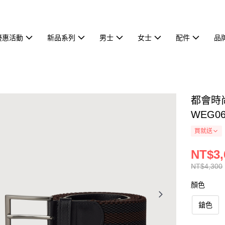
優惠活動
新品系列
男士
女士
配件
品
都會時尚
WEG06
買就送
NT$3,
NT$4,300
顏色
鎗色