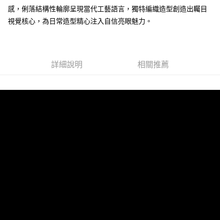
感，俐落結構性輪廓呈現當代工藝語言，獨特編織造型創造出矚目
視覺核心，為日常造型精心注入自信亮眼魅力。
運送方式
全家 (取貨付款)
每筆NT$60，滿NT$999(含以上)免運費
詳細說明
相關推薦
全家 (純取貨)
每筆NT$60，滿NT$999(含以上)免運費
7-11 (取貨付款)
每筆NT$60，滿NT$999(含以上)免運費
7-11 (純取貨)
每筆NT$60，滿NT$999(含以上)免運費
宅配-純取貨(本島)
每筆NT$85，滿NT$999(含以上)免運費
宅配-純取貨(離島縣市)
每筆NT$220，滿NT$6,999(含以上)免運費