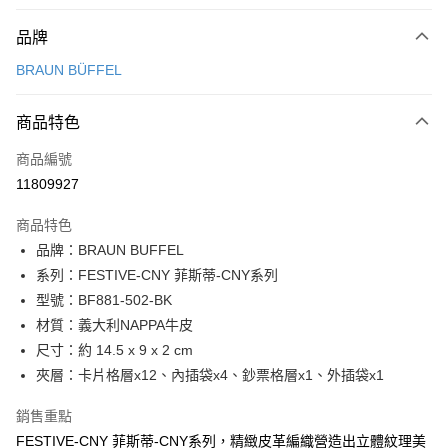
付款方式
品牌
信用卡一次付款
BRAUN BÜFFEL
信用卡分期付款
3 期 0 利率 每期
NT$2,566
21家銀行
商品特色
6 期 0 利率 每期
NT$1,283
21家銀行
合作金庫商業銀行
第一商業銀行
商品編號
華南商業銀行
彰化商業銀行
合作金庫商業銀行
第一商業銀行
11809927
超商取貨付款
上海商業儲蓄銀行
台北富邦商業銀行
華南商業銀行
彰化商業銀行
國泰世華商業銀行
兆豐國際商業銀行
LINE Pay
上海商業儲蓄銀行
台北富邦商業銀行
商品特色
臺灣中小企業銀行
台中商業銀行
國泰世華商業銀行
兆豐國際商業銀行
品牌：BRAUN BUFFEL
匯豐（台灣）商業銀行
華泰商業銀行
Apple Pay
臺灣中小企業銀行
台中商業銀行
系列：FESTIVE-CNY 菲斯蒂-CNY系列
聯邦商業銀行
遠東國際商業銀行
匯豐（台灣）商業銀行
華泰商業銀行
街口支付
元大商業銀行
永豐商業銀行
型號：BF881-502-BK
聯邦商業銀行
遠東國際商業銀行
玉山商業銀行
星展（台灣）商業銀行
材質：義大利NAPPA牛皮
元大商業銀行
永豐商業銀行
悠遊付
台新國際商業銀行
中國信託商業銀行
玉山商業銀行
星展（台灣）商業銀行
尺寸：約 14.5 x 9 x 2 cm
台灣樂天信用卡公司
台新國際商業銀行
中國信託商業銀行
全盈+PAY
夾層：卡片格層x12、內插袋x4、鈔票格層x1、外插袋x1
台灣樂天信用卡公司
ATM付款
銷售重點
FESTIVE-CNY 菲斯蒂-CNY系列，精緻皮革編織營造出立體紋理美
貨到付款