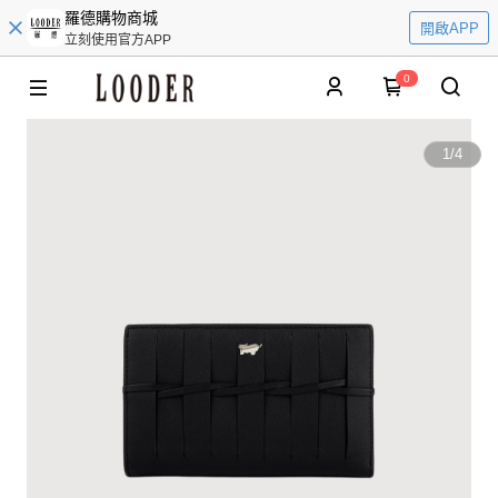
羅德購物商城
開啟APP
立刻使用官方APP
0
1
/
4