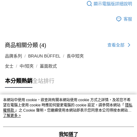
顯示電腦版詳細說明
客服
商品相關分類 (4)
查看全部
品牌系列
BRAUN BÜFFEL
長中短夾
女士
中/短夾
蓋面款式
本分類熱銷
全站排行
本網站中使用 cookie，欲查詢有關本網站使用 cookie 方式之詳情，及若您不希
熱門標籤
望在電腦上使用 cookie 時應如何變更電腦的 cookie 設定，請參閱本網站「
隱私
權條款
」之 Cookie 聲明。您繼續使用本網站即表示您同意本公司得按本網站使
用條款之 Cookie 聲明使用 cookie。
了解更多 >
我知道了