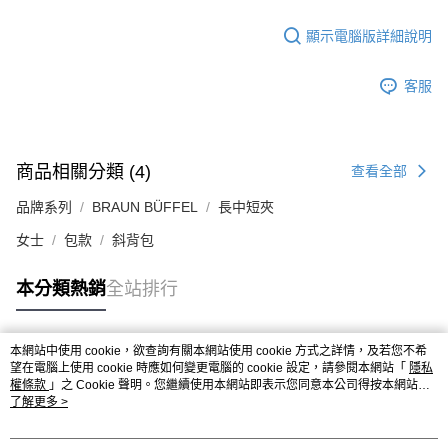
顯示電腦版詳細說明
客服
商品相關分類 (4)
查看全部
品牌系列
BRAUN BÜFFEL
長中短夾
女士
包款
斜背包
本分類熱銷
全站排行
本網站中使用 cookie，欲查詢有關本網站使用 cookie 方式之詳情，及若您不希
熱門標籤
望在電腦上使用 cookie 時應如何變更電腦的 cookie 設定，請參閱本網站「
隱私
權條款
」之 Cookie 聲明。您繼續使用本網站即表示您同意本公司得按本網站使
用條款之 Cookie 聲明使用 cookie。
了解更多 >