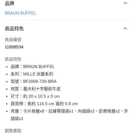
品牌
信用卡一次付款
BRAUN BÜFFEL
信用卡分期付款
3 期 0 利率 每期
NT$3,300
21家銀行
商品特色
6 期 0 利率 每期
NT$1,650
21家銀行
合作金庫商業銀行
第一商業銀行
商品編號
華南商業銀行
彰化商業銀行
合作金庫商業銀行
第一商業銀行
11808534
超商取貨付款
上海商業儲蓄銀行
台北富邦商業銀行
華南商業銀行
彰化商業銀行
國泰世華商業銀行
兆豐國際商業銀行
LINE Pay
上海商業儲蓄銀行
台北富邦商業銀行
商品特色
臺灣中小企業銀行
台中商業銀行
國泰世華商業銀行
兆豐國際商業銀行
品牌：BRAUN BUFFEL
匯豐（台灣）商業銀行
華泰商業銀行
Apple Pay
臺灣中小企業銀行
台中商業銀行
系列：MILLE 米蕾系列
聯邦商業銀行
遠東國際商業銀行
匯豐（台灣）商業銀行
華泰商業銀行
街口支付
元大商業銀行
永豐商業銀行
型號：BF2008-720-BRA
聯邦商業銀行
遠東國際商業銀行
玉山商業銀行
星展（台灣）商業銀行
材質：義大利十字壓紋牛皮
元大商業銀行
永豐商業銀行
悠遊付
台新國際商業銀行
中國信託商業銀行
玉山商業銀行
星展（台灣）商業銀行
尺寸：約 20 x 10.5 x 3 cm
台灣樂天信用卡公司
台新國際商業銀行
中國信託商業銀行
全盈+PAY
肩背帶：長約 116.5 cm 寛約 0.8 cm
台灣樂天信用卡公司
夾層：卡片格層x8、拉鍊零錢袋x1、內插袋x2、鈔票格層x2、外
ATM付款
插袋x1
貨到付款
銷售重點