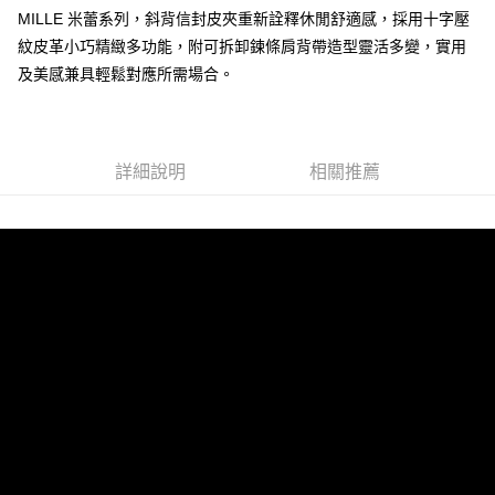
MILLE 米蕾系列，斜背信封皮夾重新詮釋休閒舒適感，採用十字壓
運送方式
紋皮革小巧精緻多功能，附可拆卸鍊條肩背帶造型靈活多變，實用
全家 (取貨付款)
及美感兼具輕鬆對應所需場合。
每筆NT$60，滿NT$999(含以上)免運費
全家 (純取貨)
每筆NT$60，滿NT$999(含以上)免運費
詳細說明
相關推薦
7-11 (取貨付款)
每筆NT$60，滿NT$999(含以上)免運費
7-11 (純取貨)
每筆NT$60，滿NT$999(含以上)免運費
宅配-純取貨(本島)
每筆NT$85，滿NT$999(含以上)免運費
宅配-純取貨(離島縣市)
每筆NT$220，滿NT$6,999(含以上)免運費
貨到付款
查看運費