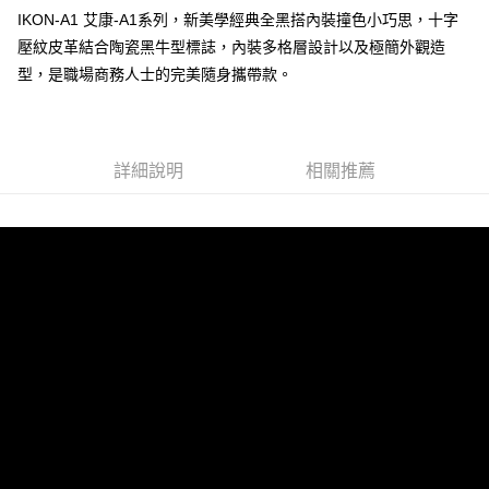
IKON-A1 艾康-A1系列，新美學經典全黑搭內裝撞色小巧思，十字
壓紋皮革結合陶瓷黑牛型標誌，內裝多格層設計以及極簡外觀造
運送方式
型，是職場商務人士的完美隨身攜帶款。
全家 (取貨付款)
每筆NT$60，滿NT$999(含以上)免運費
全家 (純取貨)
詳細說明
相關推薦
每筆NT$60，滿NT$999(含以上)免運費
7-11 (取貨付款)
每筆NT$60，滿NT$999(含以上)免運費
7-11 (純取貨)
每筆NT$60，滿NT$999(含以上)免運費
宅配-純取貨(本島)
每筆NT$85，滿NT$999(含以上)免運費
宅配-純取貨(離島縣市)
每筆NT$220，滿NT$6,999(含以上)免運費