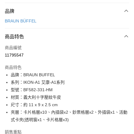
付款方式
品牌
信用卡一次付款
BRAUN BÜFFEL
信用卡分期付款
3 期 0 利率 每期
NT$2,100
21家銀行
商品特色
6 期 0 利率 每期
NT$1,050
21家銀行
合作金庫商業銀行
第一商業銀行
商品編號
華南商業銀行
彰化商業銀行
合作金庫商業銀行
第一商業銀行
11795547
超商取貨付款
上海商業儲蓄銀行
台北富邦商業銀行
華南商業銀行
彰化商業銀行
國泰世華商業銀行
兆豐國際商業銀行
LINE Pay
上海商業儲蓄銀行
台北富邦商業銀行
商品特色
臺灣中小企業銀行
台中商業銀行
國泰世華商業銀行
兆豐國際商業銀行
品牌：BRAUN BUFFEL
匯豐（台灣）商業銀行
華泰商業銀行
Apple Pay
臺灣中小企業銀行
台中商業銀行
系列：IKON-A1 艾康-A1系列
聯邦商業銀行
遠東國際商業銀行
匯豐（台灣）商業銀行
華泰商業銀行
街口支付
元大商業銀行
永豐商業銀行
型號：BF582-331-HM
聯邦商業銀行
遠東國際商業銀行
玉山商業銀行
星展（台灣）商業銀行
材質：義大利十字壓紋牛皮
元大商業銀行
永豐商業銀行
悠遊付
台新國際商業銀行
中國信託商業銀行
玉山商業銀行
星展（台灣）商業銀行
尺寸：約 11 x 9 x 2.5 cm
台灣樂天信用卡公司
台新國際商業銀行
中國信託商業銀行
全盈+PAY
夾層：卡片格層x10、內插袋x2、鈔票格層x2、外插袋x1、活動
台灣樂天信用卡公司
式卡夾(透明窗x1、卡片格層x3)
ATM付款
銷售重點
貨到付款