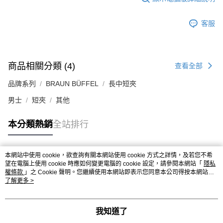
客服
商品相關分類 (4)
查看全部
品牌系列
BRAUN BÜFFEL
長中短夾
男士
短夾
其他
本分類熱銷
全站排行
本網站中使用 cookie，欲查詢有關本網站使用 cookie 方式之詳情，及若您不希
熱門標籤
望在電腦上使用 cookie 時應如何變更電腦的 cookie 設定，請參閱本網站「
隱私
權條款
」之 Cookie 聲明。您繼續使用本網站即表示您同意本公司得按本網站使
用條款之 Cookie 聲明使用 cookie。
了解更多 >
我知道了