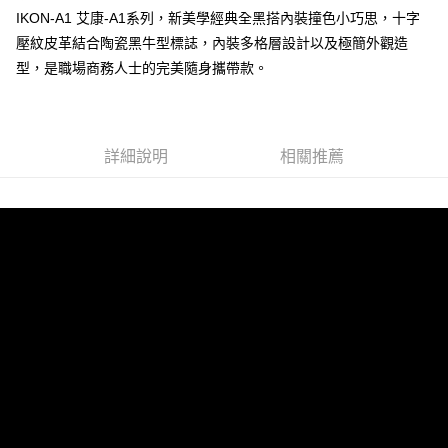
IKON-A1 艾康-A1系列，新美學經典全黑搭內裝撞色小巧思，十字
壓紋皮革結合陶瓷黑牛型標誌，內裝多格層設計以及極簡外觀造
運送方式
型，是職場商務人士的完美隨身攜帶款。
全家 (取貨付款)
每筆NT$60，滿NT$999(含以上)免運費
全家 (純取貨)
詳細說明
相關推薦
每筆NT$60，滿NT$999(含以上)免運費
7-11 (取貨付款)
每筆NT$60，滿NT$999(含以上)免運費
7-11 (純取貨)
每筆NT$60，滿NT$999(含以上)免運費
宅配-純取貨(本島)
每筆NT$85，滿NT$999(含以上)免運費
宅配-純取貨(離島縣市)
每筆NT$220，滿NT$6,999(含以上)免運費