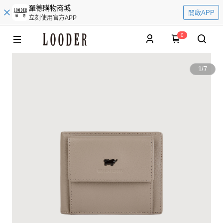
羅德購物商城
開啟APP
立刻使用官方APP
0
1
/
7