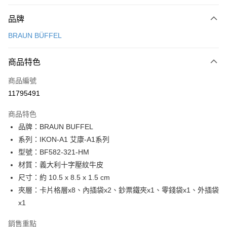
付款方式
品牌
信用卡一次付款
BRAUN BÜFFEL
信用卡分期付款
3 期 0 利率 每期
NT$1,700
21家銀行
商品特色
6 期 0 利率 每期
NT$850
21家銀行
合作金庫商業銀行
第一商業銀行
商品編號
華南商業銀行
彰化商業銀行
合作金庫商業銀行
第一商業銀行
11795491
超商取貨付款
上海商業儲蓄銀行
台北富邦商業銀行
華南商業銀行
彰化商業銀行
國泰世華商業銀行
兆豐國際商業銀行
LINE Pay
上海商業儲蓄銀行
台北富邦商業銀行
商品特色
臺灣中小企業銀行
台中商業銀行
國泰世華商業銀行
兆豐國際商業銀行
品牌：BRAUN BUFFEL
匯豐（台灣）商業銀行
華泰商業銀行
Apple Pay
臺灣中小企業銀行
台中商業銀行
系列：IKON-A1 艾康-A1系列
聯邦商業銀行
遠東國際商業銀行
匯豐（台灣）商業銀行
華泰商業銀行
街口支付
元大商業銀行
永豐商業銀行
型號：BF582-321-HM
聯邦商業銀行
遠東國際商業銀行
玉山商業銀行
星展（台灣）商業銀行
材質：義大利十字壓紋牛皮
元大商業銀行
永豐商業銀行
悠遊付
台新國際商業銀行
中國信託商業銀行
玉山商業銀行
星展（台灣）商業銀行
尺寸：約 10.5 x 8.5 x 1.5 cm
台灣樂天信用卡公司
台新國際商業銀行
中國信託商業銀行
全盈+PAY
夾層：卡片格層x8、內插袋x2、鈔票鐵夾x1、零錢袋x1、外插袋
台灣樂天信用卡公司
x1
ATM付款
銷售重點
貨到付款