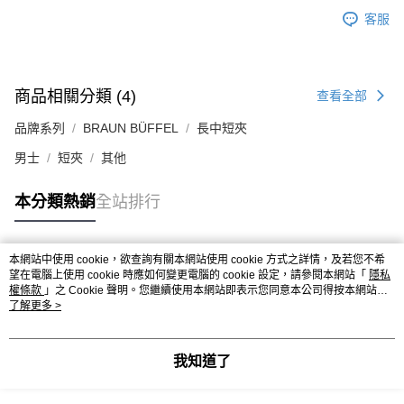
客服
商品相關分類 (4)
查看全部
品牌系列
BRAUN BÜFFEL
長中短夾
男士
短夾
其他
本分類熱銷
全站排行
本網站中使用 cookie，欲查詢有關本網站使用 cookie 方式之詳情，及若您不希
熱門標籤
望在電腦上使用 cookie 時應如何變更電腦的 cookie 設定，請參閱本網站「
隱私
權條款
」之 Cookie 聲明。您繼續使用本網站即表示您同意本公司得按本網站使
用條款之 Cookie 聲明使用 cookie。
了解更多 >
我知道了