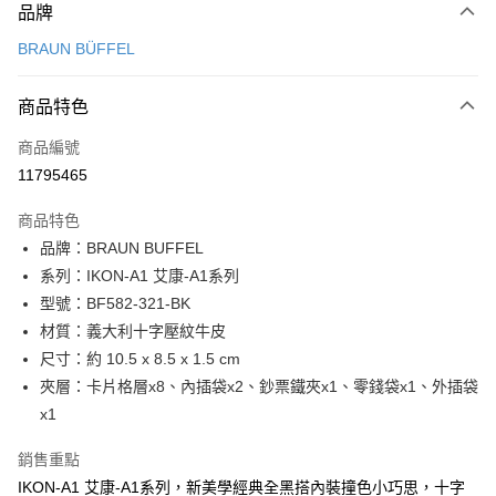
品牌
信用卡一次付款
BRAUN BÜFFEL
信用卡分期付款
3 期 0 利率 每期
NT$1,700
21家銀行
商品特色
6 期 0 利率 每期
NT$850
21家銀行
合作金庫商業銀行
第一商業銀行
商品編號
華南商業銀行
彰化商業銀行
合作金庫商業銀行
第一商業銀行
11795465
超商取貨付款
上海商業儲蓄銀行
台北富邦商業銀行
華南商業銀行
彰化商業銀行
國泰世華商業銀行
兆豐國際商業銀行
LINE Pay
上海商業儲蓄銀行
台北富邦商業銀行
商品特色
臺灣中小企業銀行
台中商業銀行
國泰世華商業銀行
兆豐國際商業銀行
品牌：BRAUN BUFFEL
匯豐（台灣）商業銀行
華泰商業銀行
Apple Pay
臺灣中小企業銀行
台中商業銀行
系列：IKON-A1 艾康-A1系列
聯邦商業銀行
遠東國際商業銀行
匯豐（台灣）商業銀行
華泰商業銀行
街口支付
元大商業銀行
永豐商業銀行
型號：BF582-321-BK
聯邦商業銀行
遠東國際商業銀行
玉山商業銀行
星展（台灣）商業銀行
材質：義大利十字壓紋牛皮
元大商業銀行
永豐商業銀行
悠遊付
台新國際商業銀行
中國信託商業銀行
玉山商業銀行
星展（台灣）商業銀行
尺寸：約 10.5 x 8.5 x 1.5 cm
台灣樂天信用卡公司
台新國際商業銀行
中國信託商業銀行
全盈+PAY
夾層：卡片格層x8、內插袋x2、鈔票鐵夾x1、零錢袋x1、外插袋
台灣樂天信用卡公司
x1
ATM付款
銷售重點
貨到付款
IKON-A1 艾康-A1系列，新美學經典全黑搭內裝撞色小巧思，十字