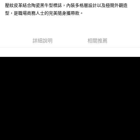
壓紋皮革結合陶瓷黑牛型標誌，內裝多格層設計以及極簡外觀造
運送方式
型，是職場商務人士的完美隨身攜帶款。
全家 (取貨付款)
每筆NT$60，滿NT$999(含以上)免運費
全家 (純取貨)
詳細說明
相關推薦
每筆NT$60，滿NT$999(含以上)免運費
7-11 (取貨付款)
每筆NT$60，滿NT$999(含以上)免運費
7-11 (純取貨)
每筆NT$60，滿NT$999(含以上)免運費
宅配-純取貨(本島)
每筆NT$85，滿NT$999(含以上)免運費
宅配-純取貨(離島縣市)
每筆NT$220，滿NT$6,999(含以上)免運費
貨到付款
查看運費