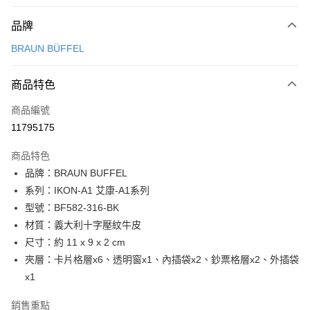
付款方式
品牌
信用卡一次付款
BRAUN BÜFFEL
信用卡分期付款
3 期 0 利率 每期
NT$1,633
21家銀行
商品特色
6 期 0 利率 每期
NT$816
21家銀行
合作金庫商業銀行
第一商業銀行
商品編號
華南商業銀行
彰化商業銀行
合作金庫商業銀行
第一商業銀行
11795175
超商取貨付款
上海商業儲蓄銀行
台北富邦商業銀行
華南商業銀行
彰化商業銀行
國泰世華商業銀行
兆豐國際商業銀行
LINE Pay
上海商業儲蓄銀行
台北富邦商業銀行
商品特色
臺灣中小企業銀行
台中商業銀行
國泰世華商業銀行
兆豐國際商業銀行
品牌：BRAUN BUFFEL
匯豐（台灣）商業銀行
華泰商業銀行
Apple Pay
臺灣中小企業銀行
台中商業銀行
系列：IKON-A1 艾康-A1系列
聯邦商業銀行
遠東國際商業銀行
匯豐（台灣）商業銀行
華泰商業銀行
街口支付
元大商業銀行
永豐商業銀行
型號：BF582-316-BK
聯邦商業銀行
遠東國際商業銀行
玉山商業銀行
星展（台灣）商業銀行
材質：義大利十字壓紋牛皮
元大商業銀行
永豐商業銀行
悠遊付
台新國際商業銀行
中國信託商業銀行
玉山商業銀行
星展（台灣）商業銀行
尺寸：約 11 x 9 x 2 cm
台灣樂天信用卡公司
台新國際商業銀行
中國信託商業銀行
全盈+PAY
夾層：卡片格層x6、透明窗x1、內插袋x2、鈔票格層x2、外插袋
台灣樂天信用卡公司
x1
ATM付款
銷售重點
貨到付款