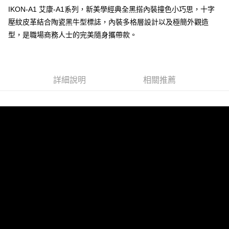
IKON-A1 艾康-A1系列，新美學經典全黑搭內裝撞色小巧思，十字
壓紋皮革結合陶瓷黑牛型標誌，內裝多格層設計以及極簡外觀造
運送方式
型，是職場商務人士的完美隨身攜帶款。
全家 (取貨付款)
每筆NT$60，滿NT$999(含以上)免運費
全家 (純取貨)
詳細說明
相關推薦
每筆NT$60，滿NT$999(含以上)免運費
7-11 (取貨付款)
每筆NT$60，滿NT$999(含以上)免運費
7-11 (純取貨)
每筆NT$60，滿NT$999(含以上)免運費
宅配-純取貨(本島)
每筆NT$85，滿NT$999(含以上)免運費
宅配-純取貨(離島縣市)
每筆NT$220，滿NT$6,999(含以上)免運費