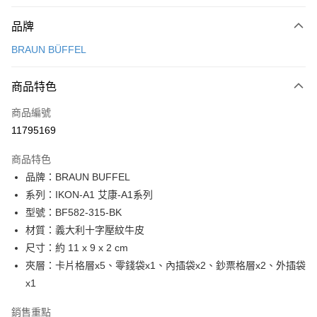
付款方式
品牌
信用卡一次付款
BRAUN BÜFFEL
信用卡分期付款
3 期 0 利率 每期
NT$1,766
21家銀行
商品特色
6 期 0 利率 每期
NT$883
21家銀行
合作金庫商業銀行
第一商業銀行
商品編號
華南商業銀行
彰化商業銀行
合作金庫商業銀行
第一商業銀行
11795169
超商取貨付款
上海商業儲蓄銀行
台北富邦商業銀行
華南商業銀行
彰化商業銀行
國泰世華商業銀行
兆豐國際商業銀行
LINE Pay
上海商業儲蓄銀行
台北富邦商業銀行
商品特色
臺灣中小企業銀行
台中商業銀行
國泰世華商業銀行
兆豐國際商業銀行
品牌：BRAUN BUFFEL
匯豐（台灣）商業銀行
華泰商業銀行
Apple Pay
臺灣中小企業銀行
台中商業銀行
系列：IKON-A1 艾康-A1系列
聯邦商業銀行
遠東國際商業銀行
匯豐（台灣）商業銀行
華泰商業銀行
街口支付
元大商業銀行
永豐商業銀行
型號：BF582-315-BK
聯邦商業銀行
遠東國際商業銀行
玉山商業銀行
星展（台灣）商業銀行
材質：義大利十字壓紋牛皮
元大商業銀行
永豐商業銀行
悠遊付
台新國際商業銀行
中國信託商業銀行
玉山商業銀行
星展（台灣）商業銀行
尺寸：約 11 x 9 x 2 cm
台灣樂天信用卡公司
台新國際商業銀行
中國信託商業銀行
全盈+PAY
夾層：卡片格層x5、零錢袋x1、內插袋x2、鈔票格層x2、外插袋
台灣樂天信用卡公司
x1
ATM付款
銷售重點
貨到付款