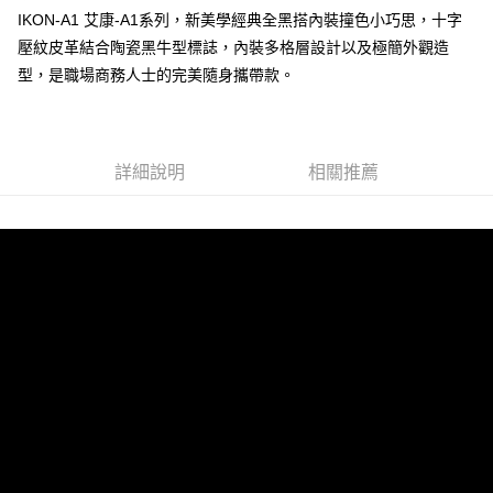
IKON-A1 艾康-A1系列，新美學經典全黑搭內裝撞色小巧思，十字
壓紋皮革結合陶瓷黑牛型標誌，內裝多格層設計以及極簡外觀造
運送方式
型，是職場商務人士的完美隨身攜帶款。
全家 (取貨付款)
每筆NT$60，滿NT$999(含以上)免運費
全家 (純取貨)
詳細說明
相關推薦
每筆NT$60，滿NT$999(含以上)免運費
7-11 (取貨付款)
每筆NT$60，滿NT$999(含以上)免運費
7-11 (純取貨)
每筆NT$60，滿NT$999(含以上)免運費
宅配-純取貨(本島)
每筆NT$85，滿NT$999(含以上)免運費
宅配-純取貨(離島縣市)
每筆NT$220，滿NT$6,999(含以上)免運費