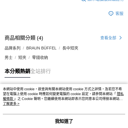
客服
商品相關分類 (4)
查看全部
品牌系列
BRAUN BÜFFEL
長中短夾
男士
短夾
零錢收納
本分類熱銷
全站排行
本網站中使用 cookie，欲查詢有關本網站使用 cookie 方式之詳情，及若您不希
熱門標籤
望在電腦上使用 cookie 時應如何變更電腦的 cookie 設定，請參閱本網站「
隱私
權條款
」之 Cookie 聲明。您繼續使用本網站即表示您同意本公司得按本網站使
用條款之 Cookie 聲明使用 cookie。
了解更多 >
我知道了