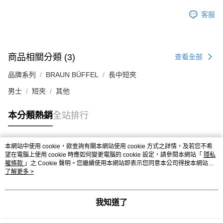
客服
商品相關分類 (3)
查看全部
品牌系列
BRAUN BÜFFEL
長中短夾
男士
短夾
其他
本分類熱銷
全站排行
本網站中使用 cookie，欲查詢有關本網站使用 cookie 方式之詳情，及若您不希
熱門標籤
望在電腦上使用 cookie 時應如何變更電腦的 cookie 設定，請參閱本網站「
隱私
權條款
」之 Cookie 聲明。您繼續使用本網站即表示您同意本公司得按本網站使
用條款之 Cookie 聲明使用 cookie。
了解更多 >
我知道了