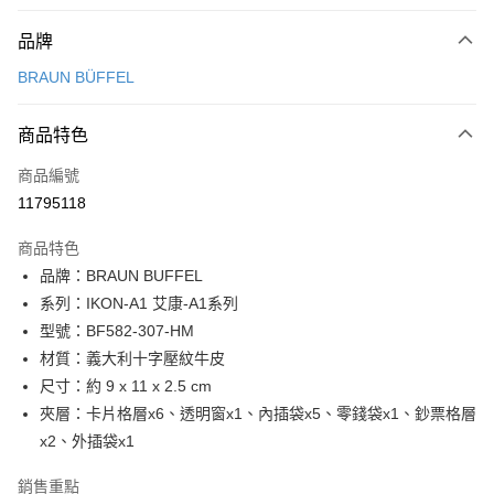
付款方式
品牌
信用卡一次付款
BRAUN BÜFFEL
信用卡分期付款
3 期 0 利率 每期
NT$2,033
21家銀行
商品特色
6 期 0 利率 每期
NT$1,016
21家銀行
合作金庫商業銀行
第一商業銀行
商品編號
華南商業銀行
彰化商業銀行
合作金庫商業銀行
第一商業銀行
11795118
超商取貨付款
上海商業儲蓄銀行
台北富邦商業銀行
華南商業銀行
彰化商業銀行
國泰世華商業銀行
兆豐國際商業銀行
LINE Pay
上海商業儲蓄銀行
台北富邦商業銀行
商品特色
臺灣中小企業銀行
台中商業銀行
國泰世華商業銀行
兆豐國際商業銀行
品牌：BRAUN BUFFEL
匯豐（台灣）商業銀行
華泰商業銀行
Apple Pay
臺灣中小企業銀行
台中商業銀行
系列：IKON-A1 艾康-A1系列
聯邦商業銀行
遠東國際商業銀行
匯豐（台灣）商業銀行
華泰商業銀行
街口支付
元大商業銀行
永豐商業銀行
型號：BF582-307-HM
聯邦商業銀行
遠東國際商業銀行
玉山商業銀行
星展（台灣）商業銀行
材質：義大利十字壓紋牛皮
元大商業銀行
永豐商業銀行
悠遊付
台新國際商業銀行
中國信託商業銀行
玉山商業銀行
星展（台灣）商業銀行
尺寸：約 9 x 11 x 2.5 cm
台灣樂天信用卡公司
台新國際商業銀行
中國信託商業銀行
全盈+PAY
夾層：卡片格層x6、透明窗x1、內插袋x5、零錢袋x1、鈔票格層
台灣樂天信用卡公司
x2、外插袋x1
ATM付款
銷售重點
貨到付款