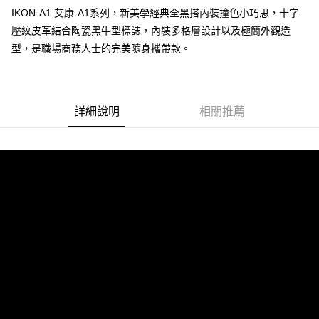
IKON-A1 艾康-A1系列，新美學經典全黑搭內裝撞色小巧思，十字
壓紋皮革結合陶瓷黑牛型標誌，內裝多格層設計以及極簡外觀造
運送方式
型，是職場商務人士的完美隨身攜帶款。
全家 (取貨付款)
每筆NT$60，滿NT$999(含以上)免運費
全家 (純取貨)
詳細說明
相關推薦
每筆NT$60，滿NT$999(含以上)免運費
7-11 (取貨付款)
每筆NT$60，滿NT$999(含以上)免運費
7-11 (純取貨)
每筆NT$60，滿NT$999(含以上)免運費
宅配-純取貨(本島)
每筆NT$85，滿NT$999(含以上)免運費
宅配-純取貨(離島縣市)
每筆NT$220，滿NT$6,999(含以上)免運費