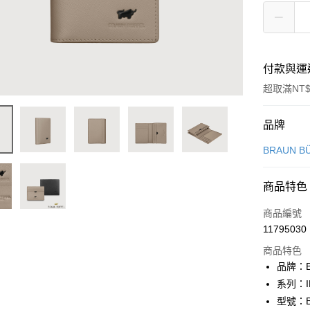
付款與運
超取滿NT$
付款方式
品牌
信用卡一
BRAUN B
信用卡分
商品特色
3 期 
商品編號
6 期 
合作金
11795030
華南商
合作金
超商取貨
上海商
商品特色
華南商
國泰世
品牌：B
LINE Pay
上海商
臺灣中
系列：I
國泰世
匯豐（
Apple Pay
臺灣中
型號：BF
聯邦商