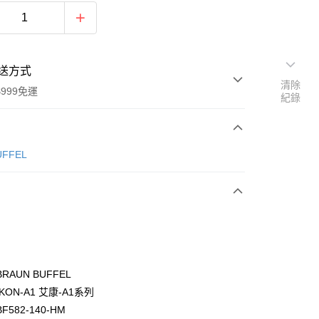
送方式
清除
999免運
紀錄
次付款
ÜFFEL
期付款
0 利率 每期
NT$1,433
21家銀行
0 利率 每期
NT$716
21家銀行
庫商業銀行
第一商業銀行
業銀行
彰化商業銀行
庫商業銀行
第一商業銀行
付款
業儲蓄銀行
台北富邦商業銀行
業銀行
彰化商業銀行
華商業銀行
兆豐國際商業銀行
RAUN BUFFEL
業儲蓄銀行
台北富邦商業銀行
小企業銀行
台中商業銀行
KON-A1 艾康-A1系列
華商業銀行
兆豐國際商業銀行
台灣）商業銀行
華泰商業銀行
小企業銀行
台中商業銀行
582-140-HM
業銀行
遠東國際商業銀行