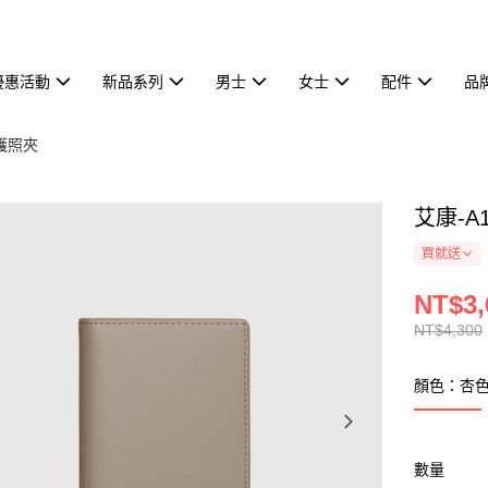
優惠活動
新品系列
男士
女士
配件
品
護照夾
艾康-A
買就送
NT$3,
NT$4,300
顏色：杏
數量