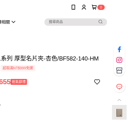
0
牌相關
1系列 厚型名片夾-杏色/BF582-140-HM
超取滿NT$999免運
655
爸氣獻禮
色