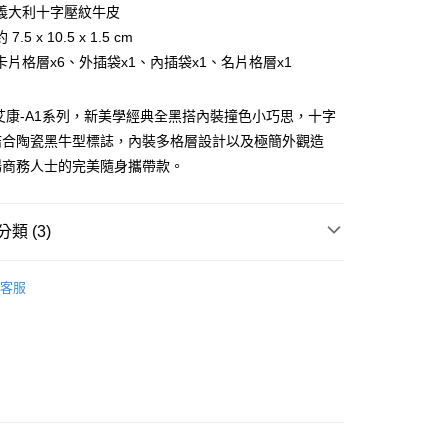
台灣）商業銀行
華泰商業銀行
義大利十字壓紋牛皮
業銀行
永豐商業銀行
業銀行
遠東國際商業銀行
.5 x 10.5 x 1.5 cm
業銀行
星展（台灣）商業銀行
業銀行
永豐商業銀行
際商業銀行
中國信託商業銀行
卡片格層x6、外插袋x1、內插袋x1、名片格層x1
業銀行
星展（台灣）商業銀行
天信用卡公司
際商業銀行
中國信託商業銀行
天信用卡公司
A1 艾康-A1系列，新美學經典全黑搭內裝撞色小巧思，十字
結合陶瓷黑牛型標誌，內裝多格層設計以及極簡外觀造
場商務人士的完美隨身攜帶款。
類 (3)
付款)
BRAUN BÜFFEL
名片夾、證件夾、護照夾
客服
0，滿NT$999(含以上)免運費
片夾
貨)
新品上市｜早鳥優惠價9折
0，滿NT$999(含以上)免運費
貨付款)
0，滿NT$999(含以上)免運費