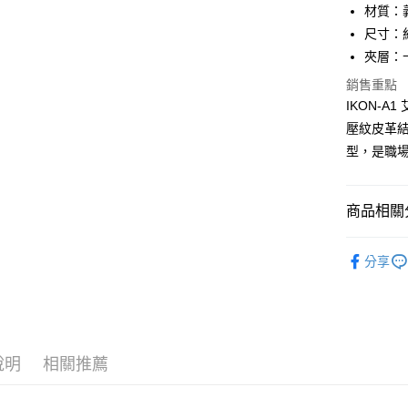
匯豐（
材質：
街口支付
元大商
聯邦商
尺寸：約 7
玉山商
元大商
悠遊付
台新國
夾層：
玉山商
台灣樂
台新國
全盈+PAY
銷售重點
台灣樂
IKON-
ATM付款
壓紋皮革
貨到付款
型，是職
運送方式
商品相關分
全家 (取貨
品牌系列
分享
每筆NT$6
配件
名
全家 (純取
優惠活動
每筆NT$6
7-11 (取
說明
相關推薦
每筆NT$6