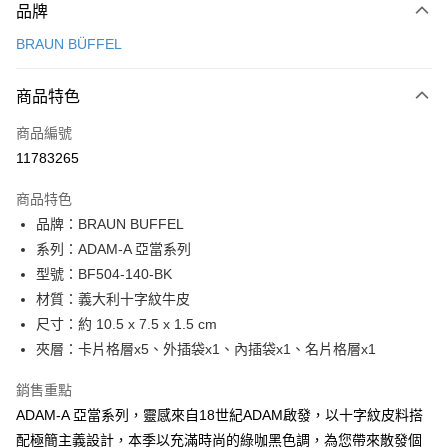
品牌
信用卡一次付款
BRAUN BÜFFEL
信用卡分期付款
3 期 0 利率 每期
NT$1,433
21家銀行
商品特色
6 期 0 利率 每期
NT$716
21家銀行
合作金庫商業銀行
第一商業銀行
商品編號
華南商業銀行
彰化商業銀行
合作金庫商業銀行
第一商業銀行
11783265
超商取貨付款
上海商業儲蓄銀行
台北富邦商業銀行
華南商業銀行
彰化商業銀行
國泰世華商業銀行
兆豐國際商業銀行
LINE Pay
上海商業儲蓄銀行
台北富邦商業銀行
商品特色
臺灣中小企業銀行
台中商業銀行
國泰世華商業銀行
兆豐國際商業銀行
品牌：BRAUN BUFFEL
匯豐（台灣）商業銀行
華泰商業銀行
Apple Pay
臺灣中小企業銀行
台中商業銀行
系列：ADAM-A 亞當系列
聯邦商業銀行
遠東國際商業銀行
匯豐（台灣）商業銀行
華泰商業銀行
街口支付
元大商業銀行
永豐商業銀行
型號：BF504-140-BK
聯邦商業銀行
遠東國際商業銀行
玉山商業銀行
星展（台灣）商業銀行
材質：義大利十字紋牛皮
元大商業銀行
永豐商業銀行
悠遊付
台新國際商業銀行
中國信託商業銀行
玉山商業銀行
星展（台灣）商業銀行
尺寸：約 10.5 x 7.5 x 1.5 cm
台灣樂天信用卡公司
台新國際商業銀行
中國信託商業銀行
全盈+PAY
夾層：卡片格層x5、外插袋x1、內插袋x1、名片格層x1
台灣樂天信用卡公司
ATM付款
銷售重點
ADAM-A 亞當系列，靈感來自18世紀ADAM啟發，以十字紋皮料搭
貨到付款
配極簡主義設計，本季以充滿時尚的綠咖黑色調，為您帶來散發個