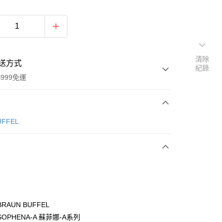
清除
送方式
紀錄
999免運
次付款
ÜFFEL
期付款
0 利率 每期
NT$2,966
21家銀行
0 利率 每期
NT$1,483
21家銀行
庫商業銀行
第一商業銀行
業銀行
彰化商業銀行
庫商業銀行
第一商業銀行
付款
業儲蓄銀行
台北富邦商業銀行
業銀行
彰化商業銀行
華商業銀行
兆豐國際商業銀行
RAUN BUFFEL
業儲蓄銀行
台北富邦商業銀行
小企業銀行
台中商業銀行
OPHENA-A 蘇菲娜-A系列
華商業銀行
兆豐國際商業銀行