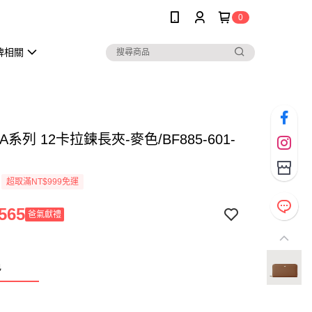
0
牌相關
A系列 12卡拉鍊長夾-麥色/BF885-601-
超取滿NT$999免運
565
爸氣獻禮
色