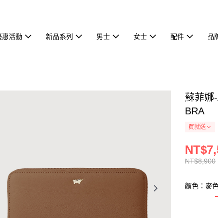
優惠活動
新品系列
男士
女士
配件
品
蘇菲娜-
BRA
買就送
NT$7,
NT$8,900
顏色：麥