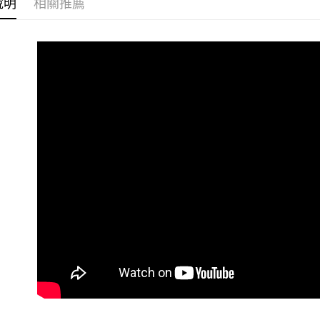
每筆NT$6
說明
相關推薦
優惠活動
7-11 (純
優惠活動
每筆NT$6
宅配-純取
每筆NT$8
宅配-純取
每筆NT$2
貨到付款