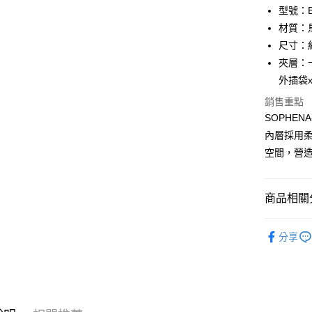
匯豐（
Apple Pay
臺灣中
型號：BF
聯邦商
匯豐（
材質：
街口支付
元大商
聯邦商
尺寸：約 1
玉山商
元大商
悠遊付
台新國
夾層：
玉山商
台灣樂
外插袋x
台新國
全盈+PAY
台灣樂
銷售重點
ATM付款
SOPHE
貨到付款
內層採用
空間，營
運送方式
商品相關分
全家 (取貨
每筆NT$6
品牌系列
分享
女士
長
全家 (純取
每筆NT$6
新品上市
7-11 (取
優惠活動