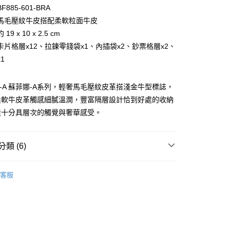
台灣）商業銀行
華泰商業銀行
小企業銀行
台中商業銀行
885-601-BRA
業銀行
遠東國際商業銀行
台灣）商業銀行
華泰商業銀行
馬毛壓紋牛皮搭配柔軟粒面牛皮
業銀行
永豐商業銀行
業銀行
遠東國際商業銀行
9 x 10 x 2.5 cm
業銀行
星展（台灣）商業銀行
業銀行
永豐商業銀行
際商業銀行
中國信託商業銀行
卡片格層x12、拉鍊零錢袋x1、內插袋x2、鈔票格層x2、
業銀行
星展（台灣）商業銀行
天信用卡公司
1
際商業銀行
中國信託商業銀行
天信用卡公司
NA-A 蘇菲娜-A系列，輕奢馬毛壓紋皮革搭淺金牛型標誌，
柔軟牛皮革觸感細膩溫潤，豐富隔層設計恰到好處的收納
造十分具層次的觸覺與奢華感受。
類 (6)
付款)
0，滿NT$999(含以上)免運費
BRAUN BÜFFEL
長中短夾
客服
夾
拉鍊款式
貨)
0，滿NT$999(含以上)免運費
中/長夾
貨付款)
選禮推薦▶︎女款