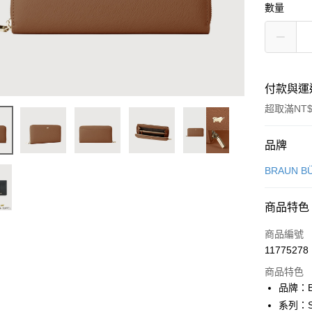
數量
付款與運
超取滿NT$
付款方式
品牌
信用卡一
BRAUN B
信用卡分
商品特色
3 期 
商品編號
6 期 
合作金
11775278
華南商
合作金
超商取貨
上海商
商品特色
華南商
國泰世
品牌：B
LINE Pay
上海商
臺灣中
系列：S
國泰世