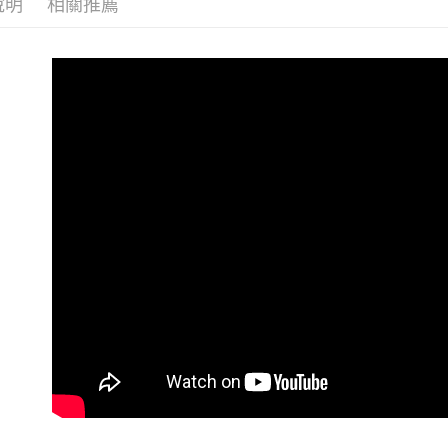
每筆NT$6
說明
相關推薦
優惠活動
7-11 (純
每筆NT$6
宅配-純取
每筆NT$8
宅配-純取
每筆NT$2
貨到付款