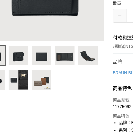
數量
付款與運
超取滿NT$
付款方式
品牌
信用卡一
BRAUN B
信用卡分
商品特色
3 期 
商品編號
6 期 
合作金
11775092
華南商
合作金
超商取貨
上海商
商品特色
華南商
國泰世
品牌：B
LINE Pay
上海商
臺灣中
系列：S
國泰世