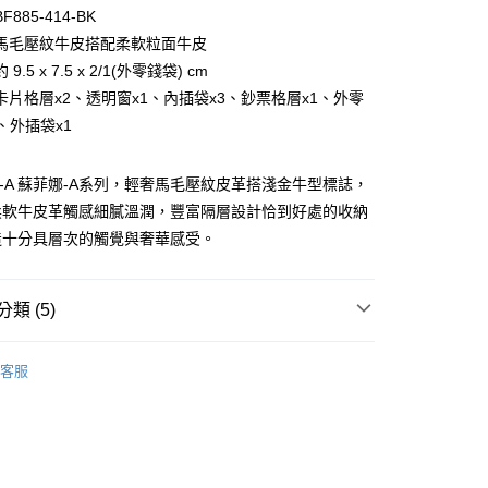
台灣）商業銀行
華泰商業銀行
小企業銀行
台中商業銀行
885-414-BK
業銀行
遠東國際商業銀行
台灣）商業銀行
華泰商業銀行
馬毛壓紋牛皮搭配柔軟粒面牛皮
業銀行
永豐商業銀行
業銀行
遠東國際商業銀行
9.5 x 7.5 x 2/1(外零錢袋) cm
業銀行
星展（台灣）商業銀行
業銀行
永豐商業銀行
際商業銀行
中國信託商業銀行
卡片格層x2、透明窗x1、內插袋x3、鈔票格層x1、外零
業銀行
星展（台灣）商業銀行
天信用卡公司
、外插袋x1
際商業銀行
中國信託商業銀行
天信用卡公司
NA-A 蘇菲娜-A系列，輕奢馬毛壓紋皮革搭淺金牛型標誌，
柔軟牛皮革觸感細膩溫潤，豐富隔層設計恰到好處的收納
造十分具層次的觸覺與奢華感受。
類 (5)
付款)
0，滿NT$999(含以上)免運費
BRAUN BÜFFEL
長中短夾
客服
/短夾
透明窗格
貨)
0，滿NT$999(含以上)免運費
選禮推薦▶︎女款
貨付款)
新品上市｜早鳥優惠價9折