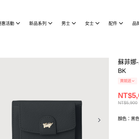
優惠活動
新品系列
男士
女士
配件
品
蘇菲娜-
BK
買就送
NT$5,
NT$5,900
顏色：黑