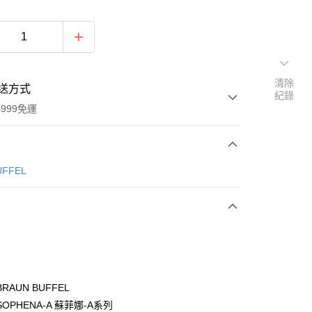
清除
送方式
紀錄
999免運
次付款
ÜFFEL
期付款
0 利率 每期
NT$1,966
21家銀行
0 利率 每期
NT$983
21家銀行
庫商業銀行
第一商業銀行
業銀行
彰化商業銀行
庫商業銀行
第一商業銀行
付款
業儲蓄銀行
台北富邦商業銀行
業銀行
彰化商業銀行
華商業銀行
兆豐國際商業銀行
RAUN BUFFEL
業儲蓄銀行
台北富邦商業銀行
小企業銀行
台中商業銀行
OPHENA-A 蘇菲娜-A系列
華商業銀行
兆豐國際商業銀行