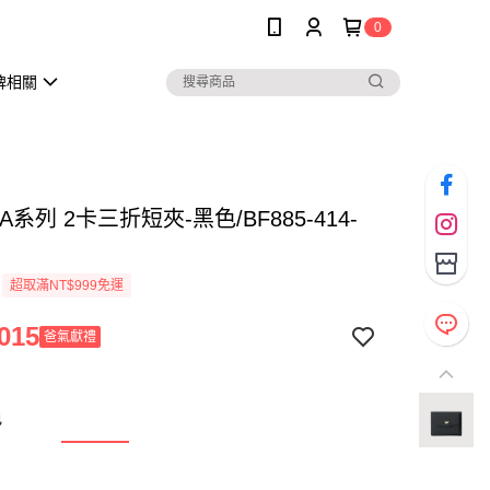
0
牌相關
A系列 2卡三折短夾-黑色/BF885-414-
超取滿NT$999免運
015
爸氣獻禮
色