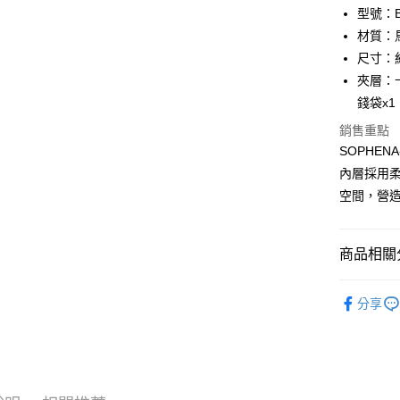
匯豐（
Apple Pay
臺灣中
型號：BF
聯邦商
匯豐（
材質：
街口支付
元大商
聯邦商
尺寸：約 
玉山商
元大商
悠遊付
台新國
夾層：
玉山商
台灣樂
錢袋x1
台新國
全盈+PAY
台灣樂
銷售重點
ATM付款
SOPHE
貨到付款
內層採用
空間，營
運送方式
商品相關分
全家 (取貨
每筆NT$6
品牌系列
分享
女士
中
全家 (純取
每筆NT$6
優惠活動
7-11 (取
優惠活動