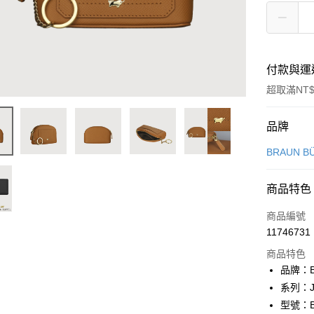
付款與運
超取滿NT$
付款方式
品牌
信用卡一
BRAUN B
信用卡分
商品特色
3 期 
商品編號
6 期 
合作金
11746731
華南商
合作金
超商取貨
上海商
商品特色
華南商
國泰世
品牌：B
LINE Pay
上海商
臺灣中
系列：J
國泰世
匯豐（
Apple Pay
臺灣中
型號：BF
聯邦商