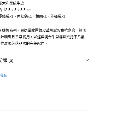
台灣）商業銀行
華泰商業銀行
義大利掌紋牛皮
業銀行
永豐商業銀行
業銀行
遠東國際商業銀行
2.5 x 8 x 3.5 cm
業銀行
星展（台灣）商業銀行
業銀行
永豐商業銀行
際商業銀行
中國信託商業銀行
零錢袋x1、內插袋x1、鎖圈x1、外插袋x1
業銀行
星展（台灣）商業銀行
天信用卡公司
際商業銀行
中國信託商業銀行
天信用卡公司
-TW 婕娜系列，嚴選掌紋壓紋皮革觸感紮實抗刮磨，簡潔
設計精緻且日常實用，以經典淺金牛型標誌烘托不凡氣
女性展現俐落品味的完美配件。
類 (6)
付款)
BRAUN BÜFFEL
零錢包、鑰匙包、配件
客服
0，滿NT$999(含以上)免運費
錢包
貨)
BRAUN BÜFFEL
NEW ARRIVAL
0，滿NT$999(含以上)免運費
選禮推薦▶︎女款
貨付款)
新品上市｜早鳥優惠價9折
0，滿NT$999(含以上)免運費
財運犇騰｜招財金牛專區