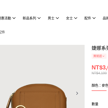
優惠活動
新品系列
男士
女士
配件
品
配件
婕娜系列
買就送
NT$3,
NT$4,100
顏色：麥
數量