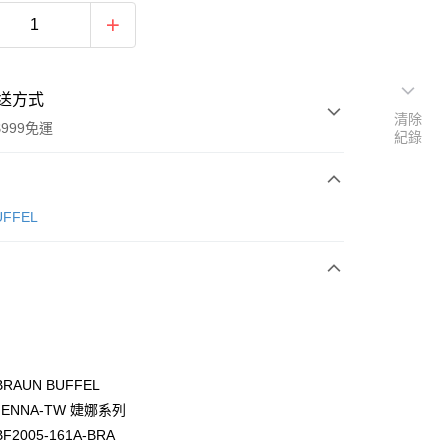
送方式
清除
999免運
紀錄
次付款
ÜFFEL
期付款
0 利率 每期
NT$1,366
21家銀行
0 利率 每期
NT$683
21家銀行
庫商業銀行
第一商業銀行
業銀行
彰化商業銀行
庫商業銀行
第一商業銀行
付款
業儲蓄銀行
台北富邦商業銀行
業銀行
彰化商業銀行
華商業銀行
兆豐國際商業銀行
RAUN BUFFEL
業儲蓄銀行
台北富邦商業銀行
小企業銀行
台中商業銀行
ENNA-TW 婕娜系列
華商業銀行
兆豐國際商業銀行
台灣）商業銀行
華泰商業銀行
小企業銀行
台中商業銀行
2005-161A-BRA
業銀行
遠東國際商業銀行