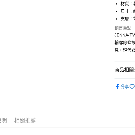
匯豐（
材質：
街口支付
元大商
聯邦商
尺寸：約 1
玉山商
元大商
悠遊付
台新國
夾層：
玉山商
台灣樂
台新國
全盈+PAY
銷售重點
台灣樂
JENNA
ATM付款
輪廓線條
貨到付款
息，現代
運送方式
商品相關分
全家 (取貨
品牌系列
分享
每筆NT$6
配件
零
全家 (純取
品牌系列
每筆NT$6
優惠活動
7-11 (取
說明
相關推薦
優惠活動
每筆NT$6
優惠活動