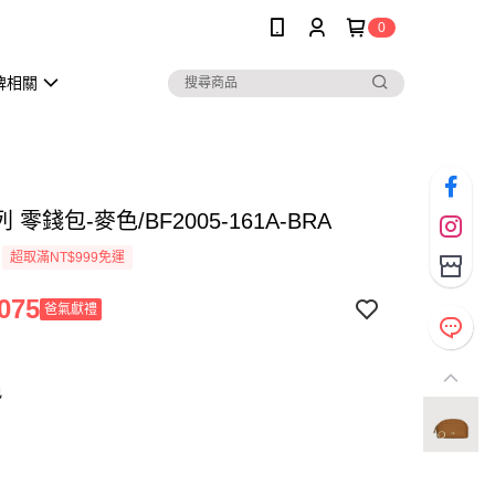
0
牌相關
 零錢包-麥色/BF2005-161A-BRA
超取滿NT$999免運
075
爸氣獻禮
色