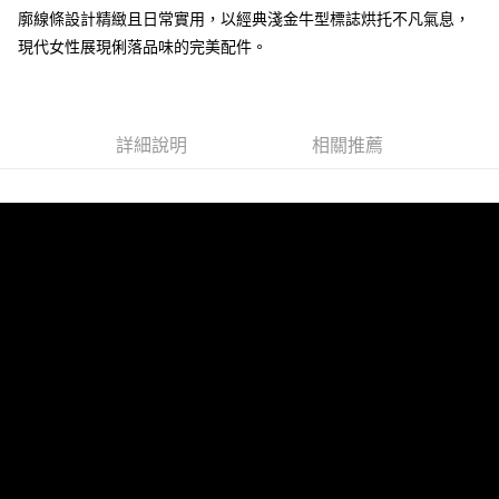
廓線條設計精緻且日常實用，以經典淺金牛型標誌烘托不凡氣息，
運送方式
現代女性展現俐落品味的完美配件。
全家 (取貨付款)
每筆NT$60，滿NT$999(含以上)免運費
全家 (純取貨)
詳細說明
相關推薦
每筆NT$60，滿NT$999(含以上)免運費
7-11 (取貨付款)
每筆NT$60，滿NT$999(含以上)免運費
7-11 (純取貨)
每筆NT$60，滿NT$999(含以上)免運費
宅配-純取貨(本島)
每筆NT$85，滿NT$999(含以上)免運費
宅配-純取貨(離島縣市)
每筆NT$220，滿NT$6,999(含以上)免運費
貨到付款
查看運費