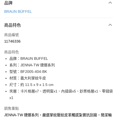
品牌
信用卡一次付款
BRAUN BÜFFEL
信用卡分期付款
3 期 0 利率 每期
NT$1,833
21家銀行
商品特色
6 期 0 利率 每期
NT$916
21家銀行
合作金庫商業銀行
第一商業銀行
商品編號
華南商業銀行
彰化商業銀行
合作金庫商業銀行
第一商業銀行
11746336
超商取貨付款
上海商業儲蓄銀行
台北富邦商業銀行
華南商業銀行
彰化商業銀行
國泰世華商業銀行
兆豐國際商業銀行
LINE Pay
上海商業儲蓄銀行
台北富邦商業銀行
商品特色
臺灣中小企業銀行
台中商業銀行
國泰世華商業銀行
兆豐國際商業銀行
品牌：BRAUN BUFFEL
匯豐（台灣）商業銀行
華泰商業銀行
Apple Pay
臺灣中小企業銀行
台中商業銀行
系列：JENNA-TW 婕娜系列
聯邦商業銀行
遠東國際商業銀行
匯豐（台灣）商業銀行
華泰商業銀行
街口支付
元大商業銀行
永豐商業銀行
型號：BF2005-404-BK
聯邦商業銀行
遠東國際商業銀行
玉山商業銀行
星展（台灣）商業銀行
材質：義大利掌紋牛皮
元大商業銀行
永豐商業銀行
悠遊付
台新國際商業銀行
中國信託商業銀行
玉山商業銀行
星展（台灣）商業銀行
尺寸：約 11.5 x 9 x 1.5 cm
台灣樂天信用卡公司
台新國際商業銀行
中國信託商業銀行
全盈+PAY
夾層：卡片格層x7、透明窗x1、內插袋x5、鈔票格層x1、零錢袋
台灣樂天信用卡公司
x1
ATM付款
銷售重點
貨到付款
JENNA-TW 婕娜系列，嚴選掌紋壓紋皮革觸感紮實抗刮磨，簡潔輪