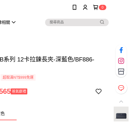
0
牌相關
B系列 12卡拉鍊長夾-深藍色/BF886-
超取滿NT$999免運
565
爸氣獻禮
藍色