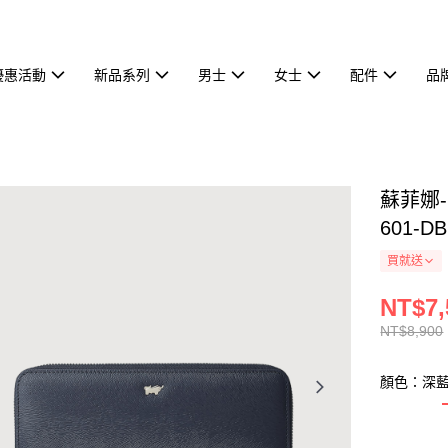
優惠活動
新品系列
男士
女士
配件
品
蘇菲娜-
601-DB
買就送
NT$7,
NT$8,900
顏色：深