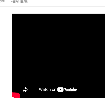
每筆NT$6
說明
相關推薦
7-11 (純
每筆NT$6
宅配-純取
每筆NT$8
宅配-純取
每筆NT$2
貨到付款