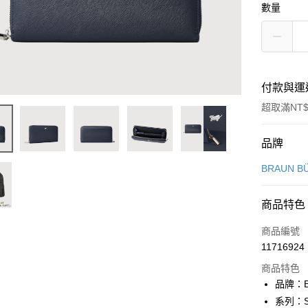
數量
付款與運
超取滿NT$
付款方式
品牌
信用卡一
BRAUN B
信用卡分
商品特色
3 期 
商品編號
6 期 
合作金
11716924
華南商
合作金
超商取貨
上海商
商品特色
華南商
國泰世
品牌：B
LINE Pay
上海商
臺灣中
系列：S
國泰世