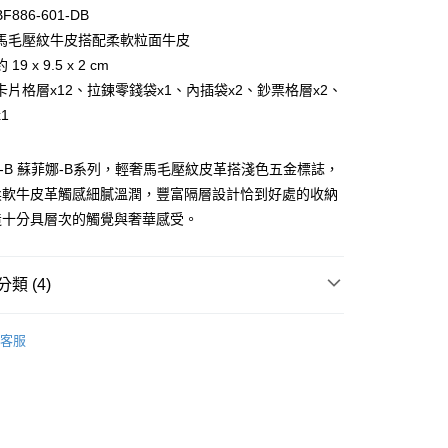
台灣）商業銀行
華泰商業銀行
小企業銀行
台中商業銀行
886-601-DB
業銀行
遠東國際商業銀行
台灣）商業銀行
華泰商業銀行
馬毛壓紋牛皮搭配柔軟粒面牛皮
業銀行
永豐商業銀行
業銀行
遠東國際商業銀行
9 x 9.5 x 2 cm
業銀行
星展（台灣）商業銀行
業銀行
永豐商業銀行
際商業銀行
中國信託商業銀行
卡片格層x12、拉鍊零錢袋x1、內插袋x2、鈔票格層x2、
業銀行
星展（台灣）商業銀行
天信用卡公司
1
際商業銀行
中國信託商業銀行
天信用卡公司
NA-B 蘇菲娜-B系列，輕奢馬毛壓紋皮革搭淺色五金標誌，
柔軟牛皮革觸感細膩溫潤，豐富隔層設計恰到好處的收納
造十分具層次的觸覺與奢華感受。
類 (4)
付款)
0，滿NT$999(含以上)免運費
BRAUN BÜFFEL
長中短夾
客服
夾
拉鍊款式
貨)
0，滿NT$999(含以上)免運費
中/長夾
貨付款)
新品上市｜早鳥優惠價9折