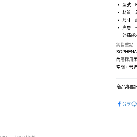
匯豐（
Apple Pay
臺灣中
型號：BF
聯邦商
匯豐（
材質：
街口支付
元大商
聯邦商
尺寸：約 1
玉山商
元大商
悠遊付
台新國
夾層：
玉山商
台灣樂
外插袋x
台新國
全盈+PAY
台灣樂
銷售重點
ATM付款
SOPHE
貨到付款
內層採用
空間，營
運送方式
商品相關分
全家 (取貨
每筆NT$6
品牌系列
分享
女士
長
全家 (純取
每筆NT$6
新品上市
7-11 (取
優惠活動