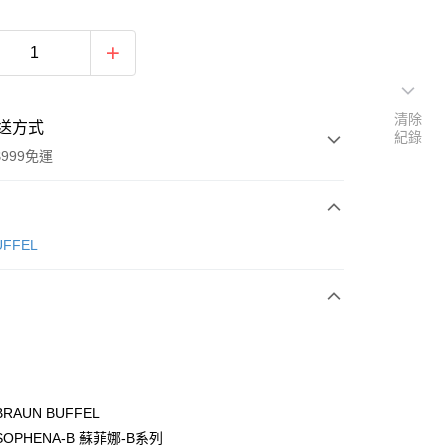
清除
送方式
紀錄
999免運
次付款
ÜFFEL
期付款
0 利率 每期
NT$2,966
21家銀行
0 利率 每期
NT$1,483
21家銀行
庫商業銀行
第一商業銀行
業銀行
彰化商業銀行
庫商業銀行
第一商業銀行
付款
業儲蓄銀行
台北富邦商業銀行
業銀行
彰化商業銀行
華商業銀行
兆豐國際商業銀行
RAUN BUFFEL
業儲蓄銀行
台北富邦商業銀行
小企業銀行
台中商業銀行
OPHENA-B 蘇菲娜-B系列
華商業銀行
兆豐國際商業銀行