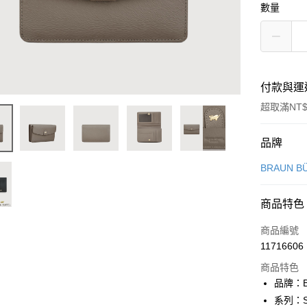
數量
付款與運
超取滿NT$
付款方式
品牌
信用卡一
BRAUN B
信用卡分
商品特色
3 期 
商品編號
6 期 
合作金
11716606
華南商
合作金
超商取貨
上海商
商品特色
華南商
國泰世
品牌：B
LINE Pay
上海商
臺灣中
系列：S
國泰世