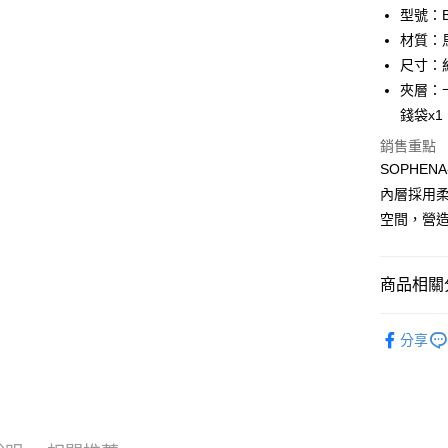
匯豐（
Apple Pay
臺灣中
型號：BF
聯邦商
匯豐（
材質：
街口支付
元大商
聯邦商
尺寸：約 
玉山商
元大商
悠遊付
台新國
夾層：
玉山商
台灣樂
錢袋x1
台新國
全盈+PAY
台灣樂
銷售重點
ATM付款
SOPHE
貨到付款
內層採用
空間，營
運送方式
商品相關分
全家 (取貨
每筆NT$6
品牌系列
分享
女士
中
全家 (純取
每筆NT$6
女士
中
7-11 (取
女士
中