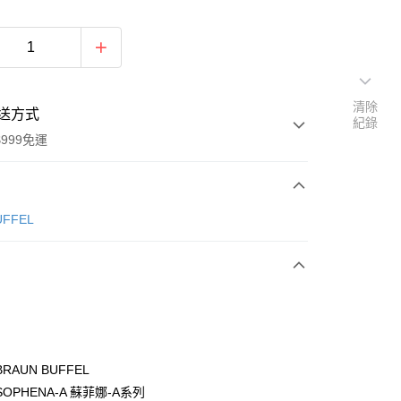
清除
送方式
紀錄
999免運
次付款
ÜFFEL
期付款
0 利率 每期
NT$2,700
21家銀行
0 利率 每期
NT$1,350
21家銀行
庫商業銀行
第一商業銀行
業銀行
彰化商業銀行
庫商業銀行
第一商業銀行
付款
業儲蓄銀行
台北富邦商業銀行
業銀行
彰化商業銀行
華商業銀行
兆豐國際商業銀行
RAUN BUFFEL
業儲蓄銀行
台北富邦商業銀行
小企業銀行
台中商業銀行
OPHENA-A 蘇菲娜-A系列
華商業銀行
兆豐國際商業銀行