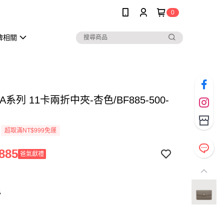
0
牌相關
A系列 11卡兩折中夾-杏色/BF885-500-
超取滿NT$999免運
885
爸氣獻禮
色