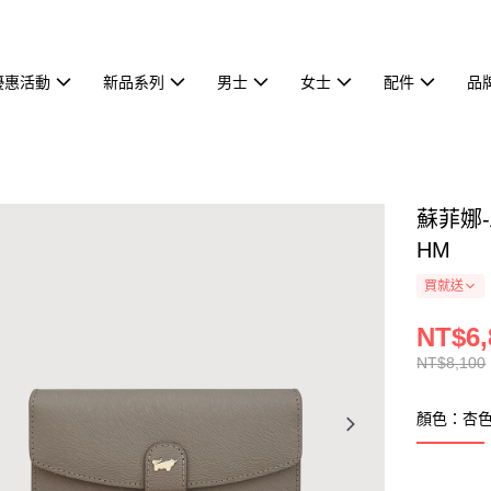
優惠活動
新品系列
男士
女士
配件
品
蘇菲娜-
HM
買就送
NT$6,
NT$8,100
顏色：杏