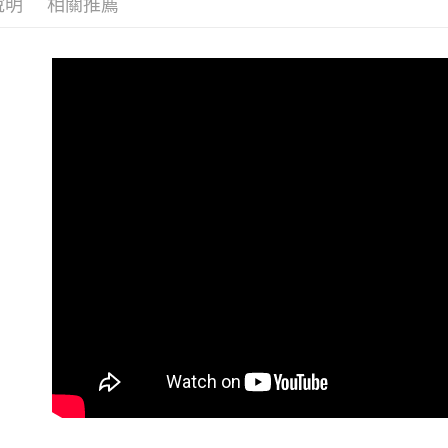
每筆NT$6
說明
相關推薦
新品上市
7-11 (純
優惠活動
每筆NT$6
宅配-純取
每筆NT$8
宅配-純取
每筆NT$2
貨到付款