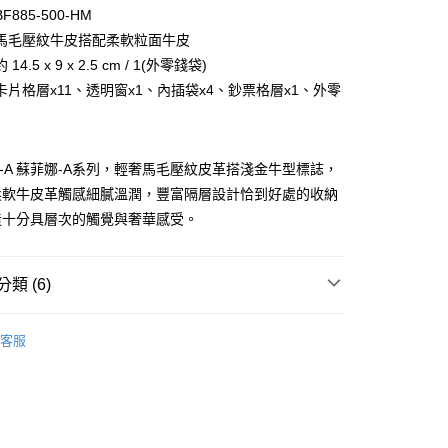
台灣）商業銀行
華泰商業銀行
小企業銀行
台中商業銀行
885-500-HM
業銀行
遠東國際商業銀行
台灣）商業銀行
華泰商業銀行
馬毛壓紋牛皮搭配柔軟粒面牛皮
業銀行
永豐商業銀行
業銀行
遠東國際商業銀行
14.5 x 9 x 2.5 cm / 1(外零錢袋)
業銀行
星展（台灣）商業銀行
業銀行
永豐商業銀行
際商業銀行
中國信託商業銀行
卡片格層x11、透明窗x1、內插袋x4、鈔票格層x1、外零
業銀行
星展（台灣）商業銀行
天信用卡公司
際商業銀行
中國信託商業銀行
天信用卡公司
NA-A 蘇菲娜-A系列，輕奢馬毛壓紋皮革搭淺金牛型標誌，
柔軟牛皮革觸感細膩溫潤，豐富隔層設計恰到好處的收納
造十分具層次的觸覺與奢華感受。
類 (6)
付款)
0，滿NT$999(含以上)免運費
BRAUN BÜFFEL
長中短夾
客服
/短夾
透明窗格
貨)
0，滿NT$999(含以上)免運費
/短夾
零錢收納
貨付款)
/短夾
蓋面款式