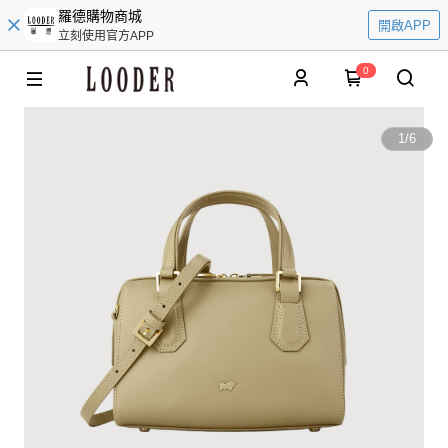
羅德購物商城
開啟APP
立刻使用官方APP
0
1
/
6