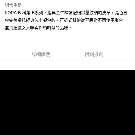
銷售重點
運送方式
KORA-B 科蘿-B系列，經典金牛標誌配細緻壓紋納帕皮革，亮色五
全家 (取貨付款)
金完美襯托經典波士頓包款，可拆式背帶從容應對不同使用場合，
每筆NT$60，滿NT$999(含以上)免運費
兼具細膩女人味與新穎時髦的品味。
全家 (純取貨)
每筆NT$60，滿NT$999(含以上)免運費
7-11 (取貨付款)
詳細說明
相關推薦
每筆NT$60，滿NT$999(含以上)免運費
7-11 (純取貨)
每筆NT$60，滿NT$999(含以上)免運費
宅配-純取貨(本島)
每筆NT$85，滿NT$999(含以上)免運費
宅配-純取貨(離島縣市)
每筆NT$220，滿NT$6,999(含以上)免運費
貨到付款
查看運費