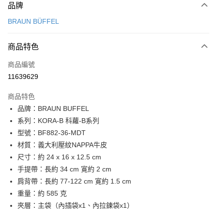
品牌
信用卡一次付款
BRAUN BÜFFEL
信用卡分期付款
3 期 0 利率 每期
NT$3,833
21家銀行
商品特色
6 期 0 利率 每期
NT$1,916
21家銀行
合作金庫商業銀行
第一商業銀行
商品編號
華南商業銀行
彰化商業銀行
合作金庫商業銀行
第一商業銀行
11639629
超商取貨付款
上海商業儲蓄銀行
台北富邦商業銀行
華南商業銀行
彰化商業銀行
國泰世華商業銀行
兆豐國際商業銀行
LINE Pay
上海商業儲蓄銀行
台北富邦商業銀行
商品特色
臺灣中小企業銀行
台中商業銀行
國泰世華商業銀行
兆豐國際商業銀行
品牌：BRAUN BUFFEL
匯豐（台灣）商業銀行
華泰商業銀行
Apple Pay
臺灣中小企業銀行
台中商業銀行
系列：KORA-B 科蘿-B系列
聯邦商業銀行
遠東國際商業銀行
匯豐（台灣）商業銀行
華泰商業銀行
街口支付
元大商業銀行
永豐商業銀行
型號：BF882-36-MDT
聯邦商業銀行
遠東國際商業銀行
玉山商業銀行
星展（台灣）商業銀行
材質：義大利壓紋NAPPA牛皮
元大商業銀行
永豐商業銀行
悠遊付
台新國際商業銀行
中國信託商業銀行
玉山商業銀行
星展（台灣）商業銀行
尺寸：約 24 x 16 x 12.5 cm
台灣樂天信用卡公司
台新國際商業銀行
中國信託商業銀行
全盈+PAY
手提帶：長約 34 cm 寛約 2 cm
台灣樂天信用卡公司
肩背帶：長約 77-122 cm 寛約 1.5 cm
ATM付款
重量：約 585 克
貨到付款
夾層：主袋（內插袋x1、內拉鍊袋x1）