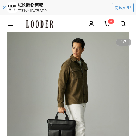
羅德購物商城
開啟APP
立刻使用官方APP
0
1
/
7