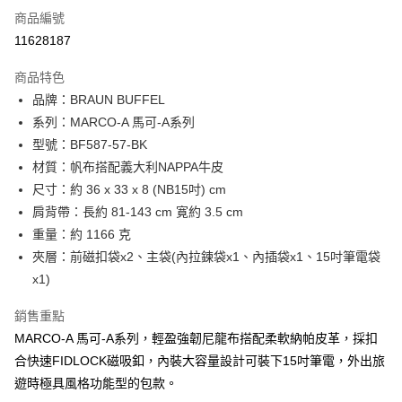
6 期 0 利率 每期
NT$2,316
21家銀行
合作金庫商業銀行
第一商業銀行
商品編號
華南商業銀行
彰化商業銀行
合作金庫商業銀行
第一商業銀行
11628187
LINE Pay
上海商業儲蓄銀行
台北富邦商業銀行
華南商業銀行
彰化商業銀行
國泰世華商業銀行
兆豐國際商業銀行
Apple Pay
上海商業儲蓄銀行
台北富邦商業銀行
商品特色
臺灣中小企業銀行
台中商業銀行
國泰世華商業銀行
兆豐國際商業銀行
品牌：BRAUN BUFFEL
匯豐（台灣）商業銀行
華泰商業銀行
街口支付
臺灣中小企業銀行
台中商業銀行
系列：MARCO-A 馬可-A系列
聯邦商業銀行
遠東國際商業銀行
匯豐（台灣）商業銀行
華泰商業銀行
悠遊付
元大商業銀行
永豐商業銀行
型號：BF587-57-BK
聯邦商業銀行
遠東國際商業銀行
玉山商業銀行
星展（台灣）商業銀行
材質：帆布搭配義大利NAPPA牛皮
元大商業銀行
永豐商業銀行
全盈+PAY
台新國際商業銀行
中國信託商業銀行
玉山商業銀行
星展（台灣）商業銀行
尺寸：約 36 x 33 x 8 (NB15吋) cm
台灣樂天信用卡公司
台新國際商業銀行
中國信託商業銀行
ATM付款
肩背帶：長約 81-143 cm 寛約 3.5 cm
台灣樂天信用卡公司
重量：約 1166 克
貨到付款
夾層：前磁扣袋x2、主袋(內拉鍊袋x1、內插袋x1、15吋筆電袋
x1)
運送方式
宅配-純取貨(本島)
銷售重點
每筆NT$85，滿NT$999(含以上)免運費
MARCO-A 馬可-A系列，輕盈強韌尼龍布搭配柔軟納帕皮革，採扣
合快速FIDLOCK磁吸釦，內裝大容量設計可裝下15吋筆電，外出旅
宅配-純取貨(離島縣市)
遊時極具風格功能型的包款。
每筆NT$220，滿NT$6,999(含以上)免運費