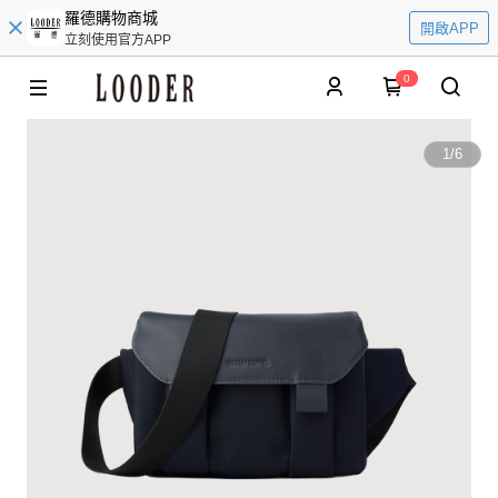
羅德購物商城
開啟APP
立刻使用官方APP
0
1
/
6