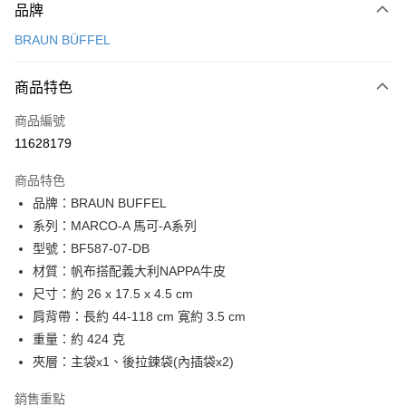
品牌
信用卡一次付款
BRAUN BÜFFEL
信用卡分期付款
3 期 0 利率 每期
NT$3,300
21家銀行
商品特色
6 期 0 利率 每期
NT$1,650
21家銀行
合作金庫商業銀行
第一商業銀行
商品編號
華南商業銀行
彰化商業銀行
合作金庫商業銀行
第一商業銀行
11628179
超商取貨付款
上海商業儲蓄銀行
台北富邦商業銀行
華南商業銀行
彰化商業銀行
國泰世華商業銀行
兆豐國際商業銀行
LINE Pay
上海商業儲蓄銀行
台北富邦商業銀行
商品特色
臺灣中小企業銀行
台中商業銀行
國泰世華商業銀行
兆豐國際商業銀行
品牌：BRAUN BUFFEL
匯豐（台灣）商業銀行
華泰商業銀行
Apple Pay
臺灣中小企業銀行
台中商業銀行
系列：MARCO-A 馬可-A系列
聯邦商業銀行
遠東國際商業銀行
匯豐（台灣）商業銀行
華泰商業銀行
街口支付
元大商業銀行
永豐商業銀行
型號：BF587-07-DB
聯邦商業銀行
遠東國際商業銀行
玉山商業銀行
星展（台灣）商業銀行
材質：帆布搭配義大利NAPPA牛皮
元大商業銀行
永豐商業銀行
悠遊付
台新國際商業銀行
中國信託商業銀行
玉山商業銀行
星展（台灣）商業銀行
尺寸：約 26 x 17.5 x 4.5 cm
台灣樂天信用卡公司
台新國際商業銀行
中國信託商業銀行
全盈+PAY
肩背帶：長約 44-118 cm 寛約 3.5 cm
台灣樂天信用卡公司
重量：約 424 克
ATM付款
夾層：主袋x1、後拉鍊袋(內插袋x2)
貨到付款
銷售重點