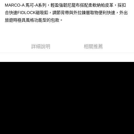
MARCO-A 馬可-A系列，輕盈強韌尼龍布搭配柔軟納帕皮革，採扣
運送方式
合快速FIDLOCK磁吸釦，調節背帶與外拉鍊層取物便利快速，外出
全家 (取貨付款)
旅遊時極具風格功能型的包款。
每筆NT$60，滿NT$999(含以上)免運費
全家 (純取貨)
每筆NT$60，滿NT$999(含以上)免運費
詳細說明
相關推薦
7-11 (取貨付款)
每筆NT$60，滿NT$999(含以上)免運費
7-11 (純取貨)
每筆NT$60，滿NT$999(含以上)免運費
宅配-純取貨(本島)
每筆NT$85，滿NT$999(含以上)免運費
宅配-純取貨(離島縣市)
每筆NT$220，滿NT$6,999(含以上)免運費
貨到付款
查看運費