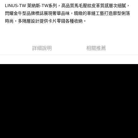
LINUS-TW 萊納斯-TW系列，高品質馬毛壓紋皮革質感層次細膩，
閃耀金牛型品牌標誌展現奢華品味，精緻的車縫工藝打造廓型俐落
運送方式
時尚，多隔層設計提供卡片零錢各種收納。
全家 (取貨付款)
每筆NT$60，滿NT$999(含以上)免運費
全家 (純取貨)
詳細說明
相關推薦
每筆NT$60，滿NT$999(含以上)免運費
7-11 (取貨付款)
每筆NT$60，滿NT$999(含以上)免運費
7-11 (純取貨)
每筆NT$60，滿NT$999(含以上)免運費
宅配-純取貨(本島)
每筆NT$85，滿NT$999(含以上)免運費
宅配-純取貨(離島縣市)
每筆NT$220，滿NT$6,999(含以上)免運費