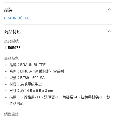
付款方式
品牌
信用卡一次付款
BRAUN BÜFFEL
信用卡分期付款
3 期 0 利率 每期
NT$2,633
21家銀行
商品特色
6 期 0 利率 每期
NT$1,316
21家銀行
合作金庫商業銀行
第一商業銀行
商品編號
華南商業銀行
彰化商業銀行
合作金庫商業銀行
第一商業銀行
11595978
超商取貨付款
上海商業儲蓄銀行
台北富邦商業銀行
華南商業銀行
彰化商業銀行
國泰世華商業銀行
兆豐國際商業銀行
LINE Pay
上海商業儲蓄銀行
台北富邦商業銀行
商品特色
臺灣中小企業銀行
台中商業銀行
國泰世華商業銀行
兆豐國際商業銀行
品牌：BRAUN BUFFEL
匯豐（台灣）商業銀行
華泰商業銀行
Apple Pay
臺灣中小企業銀行
台中商業銀行
系列：LINUS-TW 萊納斯-TW系列
聯邦商業銀行
遠東國際商業銀行
匯豐（台灣）商業銀行
華泰商業銀行
街口支付
元大商業銀行
永豐商業銀行
型號：BF891-502-SAL
聯邦商業銀行
遠東國際商業銀行
玉山商業銀行
星展（台灣）商業銀行
材質：馬毛壓紋牛皮
元大商業銀行
永豐商業銀行
悠遊付
台新國際商業銀行
中國信託商業銀行
玉山商業銀行
星展（台灣）商業銀行
尺寸：約 14.5 x 9.5 x 3 cm
台灣樂天信用卡公司
台新國際商業銀行
中國信託商業銀行
全盈+PAY
夾層：卡片格層x11、透明窗x1、內插袋x4、拉鍊零錢袋x1、鈔
台灣樂天信用卡公司
票格層x1
ATM付款
銷售重點
貨到付款