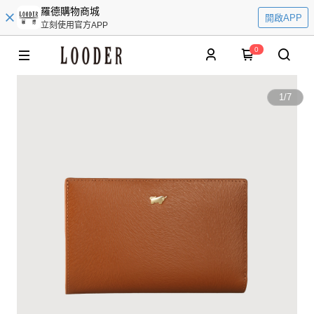
羅德購物商城
開啟APP
立刻使用官方APP
0
1
/
7