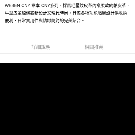
WEBEN-CNY 韋本-CNY系列，採馬毛壓紋皮革內襯柔軟納帕皮革，
牛型皮革線條嶄新設計又現代時尚，具備各種功能隔層設計供收納
運送方式
便利，日常實用性與精緻簡約的完美結合。
全家 (取貨付款)
每筆NT$60，滿NT$999(含以上)免運費
全家 (純取貨)
詳細說明
相關推薦
每筆NT$60，滿NT$999(含以上)免運費
7-11 (取貨付款)
每筆NT$60，滿NT$999(含以上)免運費
7-11 (純取貨)
每筆NT$60，滿NT$999(含以上)免運費
宅配-純取貨(本島)
每筆NT$85，滿NT$999(含以上)免運費
宅配-純取貨(離島縣市)
每筆NT$220，滿NT$6,999(含以上)免運費