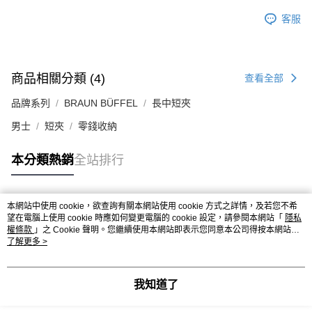
客服
商品相關分類 (4)
查看全部
品牌系列
BRAUN BÜFFEL
長中短夾
男士
短夾
零錢收納
本分類熱銷
全站排行
本網站中使用 cookie，欲查詢有關本網站使用 cookie 方式之詳情，及若您不希
熱門標籤
望在電腦上使用 cookie 時應如何變更電腦的 cookie 設定，請參閱本網站「
隱私
權條款
」之 Cookie 聲明。您繼續使用本網站即表示您同意本公司得按本網站使
用條款之 Cookie 聲明使用 cookie。
了解更多 >
我知道了