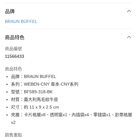
付款方式
品牌
信用卡一次付款
BRAUN BÜFFEL
信用卡分期付款
3 期 0 利率 每期
NT$2,100
21家銀行
商品特色
6 期 0 利率 每期
NT$1,050
21家銀行
合作金庫商業銀行
第一商業銀行
商品編號
華南商業銀行
彰化商業銀行
合作金庫商業銀行
第一商業銀行
11566433
超商取貨付款
上海商業儲蓄銀行
台北富邦商業銀行
華南商業銀行
彰化商業銀行
國泰世華商業銀行
兆豐國際商業銀行
LINE Pay
上海商業儲蓄銀行
台北富邦商業銀行
商品特色
臺灣中小企業銀行
台中商業銀行
國泰世華商業銀行
兆豐國際商業銀行
品牌：BRAUN BUFFEL
匯豐（台灣）商業銀行
華泰商業銀行
Apple Pay
臺灣中小企業銀行
台中商業銀行
系列：WEBEN-CNY 韋本-CNY系列
聯邦商業銀行
遠東國際商業銀行
匯豐（台灣）商業銀行
華泰商業銀行
街口支付
元大商業銀行
永豐商業銀行
型號：BF589-318-BK
聯邦商業銀行
遠東國際商業銀行
玉山商業銀行
星展（台灣）商業銀行
材質：義大利馬毛紋牛皮
元大商業銀行
永豐商業銀行
悠遊付
台新國際商業銀行
中國信託商業銀行
玉山商業銀行
星展（台灣）商業銀行
尺寸：約 11 x 9 x 2.5 cm
台灣樂天信用卡公司
台新國際商業銀行
中國信託商業銀行
全盈+PAY
夾層：卡片格層x8、透明窗x1、內插袋x4、零錢袋x1、鈔票格層
台灣樂天信用卡公司
x2
ATM付款
銷售重點
貨到付款