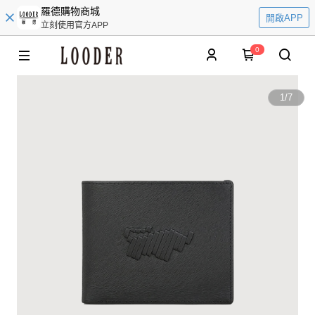
羅德購物商城
開啟APP
立刻使用官方APP
0
1
/
7