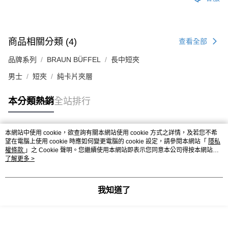
商品相關分類 (4)
查看全部
品牌系列
BRAUN BÜFFEL
長中短夾
男士
短夾
純卡片夾層
本分類熱銷
全站排行
本網站中使用 cookie，欲查詢有關本網站使用 cookie 方式之詳情，及若您不希
熱門標籤
望在電腦上使用 cookie 時應如何變更電腦的 cookie 設定，請參閱本網站「
隱私
權條款
」之 Cookie 聲明。您繼續使用本網站即表示您同意本公司得按本網站使
用條款之 Cookie 聲明使用 cookie。
了解更多 >
我知道了