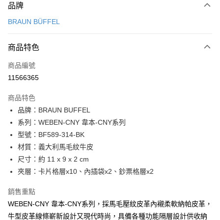
品牌
信用卡一次付款
BRAUN BÜFFEL
信用卡分期付款
3 期 0 利率 每期
NT$1,700
21家銀行
商品特色
6 期 0 利率 每期
NT$850
21家銀行
合作金庫商業銀行
第一商業銀行
商品編號
華南商業銀行
彰化商業銀行
合作金庫商業銀行
第一商業銀行
11566365
超商取貨付款
上海商業儲蓄銀行
台北富邦商業銀行
華南商業銀行
彰化商業銀行
國泰世華商業銀行
兆豐國際商業銀行
LINE Pay
上海商業儲蓄銀行
台北富邦商業銀行
商品特色
臺灣中小企業銀行
台中商業銀行
國泰世華商業銀行
兆豐國際商業銀行
品牌：BRAUN BUFFEL
匯豐（台灣）商業銀行
華泰商業銀行
Apple Pay
臺灣中小企業銀行
台中商業銀行
系列：WEBEN-CNY 韋本-CNY系列
聯邦商業銀行
遠東國際商業銀行
匯豐（台灣）商業銀行
華泰商業銀行
街口支付
元大商業銀行
永豐商業銀行
型號：BF589-314-BK
聯邦商業銀行
遠東國際商業銀行
玉山商業銀行
星展（台灣）商業銀行
材質：義大利馬毛紋牛皮
元大商業銀行
永豐商業銀行
悠遊付
台新國際商業銀行
中國信託商業銀行
玉山商業銀行
星展（台灣）商業銀行
尺寸：約 11 x 9 x 2 cm
台灣樂天信用卡公司
台新國際商業銀行
中國信託商業銀行
全盈+PAY
夾層：卡片格層x10、內插袋x2、鈔票格層x2
台灣樂天信用卡公司
ATM付款
銷售重點
WEBEN-CNY 韋本-CNY系列，採馬毛壓紋皮革內襯柔軟納帕皮革，
貨到付款
牛型皮革線條嶄新設計又現代時尚，具備各種功能隔層設計供收納