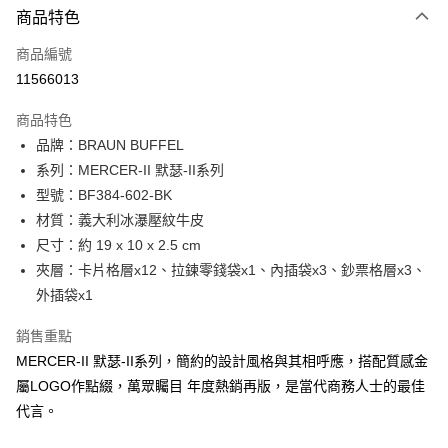
3 期 0 利率 每期
NT$3,166
21家銀行
商品特色
6 期 0 利率 每期
NT$1,583
21家銀行
合作金庫商業銀行
第一商業銀行
商品編號
華南商業銀行
彰化商業銀行
合作金庫商業銀行
第一商業銀行
11566013
超商取貨付款
上海商業儲蓄銀行
台北富邦商業銀行
華南商業銀行
彰化商業銀行
國泰世華商業銀行
兆豐國際商業銀行
LINE Pay
上海商業儲蓄銀行
台北富邦商業銀行
商品特色
臺灣中小企業銀行
台中商業銀行
國泰世華商業銀行
兆豐國際商業銀行
品牌：BRAUN BUFFEL
匯豐（台灣）商業銀行
華泰商業銀行
Apple Pay
臺灣中小企業銀行
台中商業銀行
系列：MERCER-II 默瑟-II系列
聯邦商業銀行
遠東國際商業銀行
匯豐（台灣）商業銀行
華泰商業銀行
街口支付
元大商業銀行
永豐商業銀行
型號：BF384-602-BK
聯邦商業銀行
遠東國際商業銀行
玉山商業銀行
星展（台灣）商業銀行
材質：義大利冰瀑壓紋牛皮
元大商業銀行
永豐商業銀行
悠遊付
台新國際商業銀行
中國信託商業銀行
玉山商業銀行
星展（台灣）商業銀行
尺寸：約 19 x 10 x 2.5 cm
台灣樂天信用卡公司
台新國際商業銀行
中國信託商業銀行
全盈+PAY
夾層：卡片格層x12、拉鍊零錢袋x1、內插袋x3、鈔票格層x3、
台灣樂天信用卡公司
外插袋x1
ATM付款
銷售重點
貨到付款
MERCER-II 默瑟-II系列，簡約的設計風格與其相呼應，搭配質感金
屬LOGO作點綴，萬眾矚目 年度熱銷再版，是當代商務人士的最佳
運送方式
代言。
全家 (取貨付款)