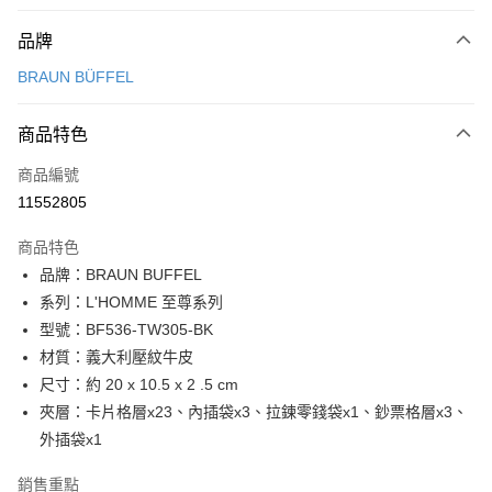
付款方式
品牌
信用卡一次付款
BRAUN BÜFFEL
信用卡分期付款
3 期 0 利率 每期
NT$3,300
21家銀行
商品特色
6 期 0 利率 每期
NT$1,650
21家銀行
合作金庫商業銀行
第一商業銀行
商品編號
華南商業銀行
彰化商業銀行
合作金庫商業銀行
第一商業銀行
11552805
超商取貨付款
上海商業儲蓄銀行
台北富邦商業銀行
華南商業銀行
彰化商業銀行
國泰世華商業銀行
兆豐國際商業銀行
LINE Pay
上海商業儲蓄銀行
台北富邦商業銀行
商品特色
臺灣中小企業銀行
台中商業銀行
國泰世華商業銀行
兆豐國際商業銀行
品牌：BRAUN BUFFEL
匯豐（台灣）商業銀行
華泰商業銀行
Apple Pay
臺灣中小企業銀行
台中商業銀行
系列：L'HOMME 至尊系列
聯邦商業銀行
遠東國際商業銀行
匯豐（台灣）商業銀行
華泰商業銀行
街口支付
元大商業銀行
永豐商業銀行
型號：BF536-TW305-BK
聯邦商業銀行
遠東國際商業銀行
玉山商業銀行
星展（台灣）商業銀行
材質：義大利壓紋牛皮
元大商業銀行
永豐商業銀行
悠遊付
台新國際商業銀行
中國信託商業銀行
玉山商業銀行
星展（台灣）商業銀行
尺寸：約 20 x 10.5 x 2 .5 cm
台灣樂天信用卡公司
台新國際商業銀行
中國信託商業銀行
全盈+PAY
夾層：卡片格層x23、內插袋x3、拉鍊零錢袋x1、鈔票格層x3、
台灣樂天信用卡公司
外插袋x1
ATM付款
銷售重點
貨到付款