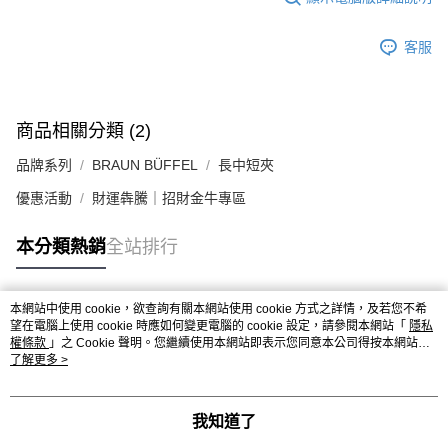
客服
商品相關分類 (2)
品牌系列
BRAUN BÜFFEL
長中短夾
優惠活動
財運犇騰｜招財金牛專區
本分類熱銷
全站排行
本網站中使用 cookie，欲查詢有關本網站使用 cookie 方式之詳情，及若您不希
熱門標籤
望在電腦上使用 cookie 時應如何變更電腦的 cookie 設定，請參閱本網站「
隱私
權條款
」之 Cookie 聲明。您繼續使用本網站即表示您同意本公司得按本網站使
用條款之 Cookie 聲明使用 cookie。
了解更多 >
我知道了