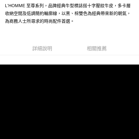
L'HOMME 至尊系列，品牌經典牛型標誌搭十字壓紋牛皮，多卡層
收納空間及低調簡約輪廓線，以黑、棕雙色為經典帶來新的朝氣，
運送方式
為商務人士所尋求的時尚配件首選。
全家 (取貨付款)
每筆NT$60，滿NT$999(含以上)免運費
全家 (純取貨)
詳細說明
相關推薦
每筆NT$60，滿NT$999(含以上)免運費
7-11 (取貨付款)
每筆NT$60，滿NT$999(含以上)免運費
7-11 (純取貨)
每筆NT$60，滿NT$999(含以上)免運費
宅配-純取貨(本島)
每筆NT$85，滿NT$999(含以上)免運費
宅配-純取貨(離島縣市)
每筆NT$220，滿NT$6,999(含以上)免運費