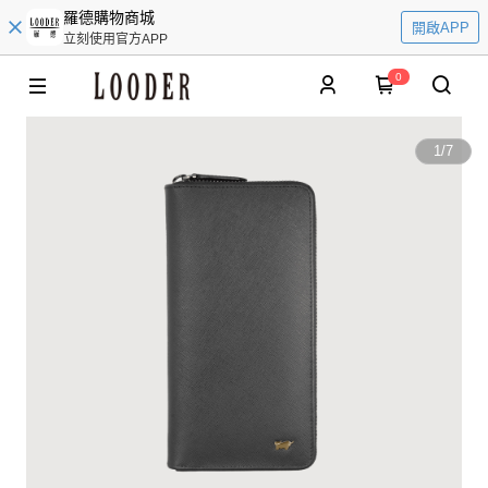
羅德購物商城
開啟APP
立刻使用官方APP
0
1
/
7