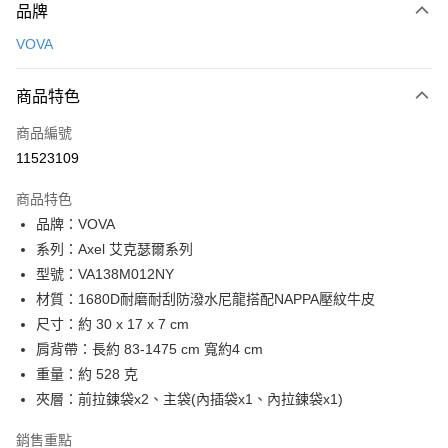
品牌
信用卡一次付款
VOVA
信用卡分期付款
3 期 0 利率 每期
NT$1,166
21家銀行
商品特色
6 期 0 利率 每期
NT$583
21家銀行
合作金庫商業銀行
第一商業銀行
商品編號
華南商業銀行
彰化商業銀行
合作金庫商業銀行
第一商業銀行
11523109
LINE Pay
上海商業儲蓄銀行
台北富邦商業銀行
華南商業銀行
彰化商業銀行
國泰世華商業銀行
兆豐國際商業銀行
Apple Pay
上海商業儲蓄銀行
台北富邦商業銀行
商品特色
臺灣中小企業銀行
台中商業銀行
國泰世華商業銀行
兆豐國際商業銀行
品牌：VOVA
匯豐（台灣）商業銀行
華泰商業銀行
街口支付
臺灣中小企業銀行
台中商業銀行
系列：Axel 艾克瑟爾系列
聯邦商業銀行
遠東國際商業銀行
匯豐（台灣）商業銀行
華泰商業銀行
悠遊付
元大商業銀行
永豐商業銀行
型號：VA138M012NY
聯邦商業銀行
遠東國際商業銀行
玉山商業銀行
星展（台灣）商業銀行
材質：1680D耐磨耐刮防潑水尼龍搭配NAPPA壓紋牛皮
元大商業銀行
永豐商業銀行
全盈+PAY
台新國際商業銀行
中國信託商業銀行
玉山商業銀行
星展（台灣）商業銀行
尺寸：約 30 x 17 x 7 cm
台灣樂天信用卡公司
台新國際商業銀行
中國信託商業銀行
ATM付款
肩背帶：長約 83-1475 cm 寬約4 cm
台灣樂天信用卡公司
重量：約 528 克
貨到付款
夾層：前拉鍊袋x2、主袋(內插袋x1、內拉鍊袋x1)
運送方式
銷售重點