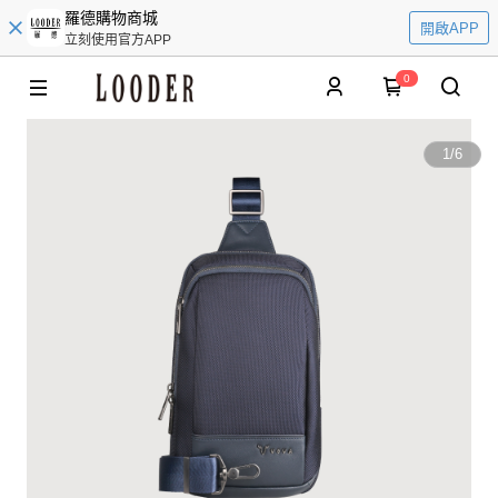
羅德購物商城
開啟APP
立刻使用官方APP
0
1
/
6