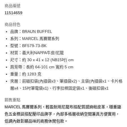
6 期 0 利率 每期
NT$2,816
21家銀行
合作金庫商業銀行
第一商業銀行
商品編號
華南商業銀行
彰化商業銀行
合作金庫商業銀行
第一商業銀行
11514659
LINE Pay
上海商業儲蓄銀行
台北富邦商業銀行
華南商業銀行
彰化商業銀行
國泰世華商業銀行
兆豐國際商業銀行
Apple Pay
上海商業儲蓄銀行
台北富邦商業銀行
商品特色
臺灣中小企業銀行
台中商業銀行
國泰世華商業銀行
兆豐國際商業銀行
品牌：BRAUN BUFFEL
匯豐（台灣）商業銀行
華泰商業銀行
街口支付
臺灣中小企業銀行
台中商業銀行
系列：MARCEL 馬賽爾系列
聯邦商業銀行
遠東國際商業銀行
匯豐（台灣）商業銀行
華泰商業銀行
悠遊付
元大商業銀行
永豐商業銀行
型號：BF579-73-BK
聯邦商業銀行
遠東國際商業銀行
玉山商業銀行
星展（台灣）商業銀行
材質：義大利NAPPA牛皮/尼龍
元大商業銀行
永豐商業銀行
全盈+PAY
台新國際商業銀行
中國信託商業銀行
玉山商業銀行
星展（台灣）商業銀行
尺寸：約 30 x 41 x 12 (NB15吋) cm
台灣樂天信用卡公司
台新國際商業銀行
中國信託商業銀行
ATM付款
肩背帶：長約 64-101 cm 寛約 5 cm
台灣樂天信用卡公司
重量：約 1283 克
貨到付款
夾層：前磁扣袋(內插袋x3、筆插袋x2)、主袋(內插袋x1、卡片格
層x4、15吋筆電袋x1)、行李拉桿固定袋x1、後磁扣袋x1
運送方式
宅配-純取貨(本島)
銷售重點
每筆NT$85，滿NT$999(含以上)免運費
MARCEL 馬賽爾系列，輕盈耐用尼龍布搭配質感納帕皮革，穩重鎗
色五金標誌搭配壓印品牌字，內部多格層收納空間兼具方便實用，
宅配-純取貨(離島縣市)
低調內斂彰顯品味的商務休閒包款。
每筆NT$220，滿NT$6,999(含以上)免運費