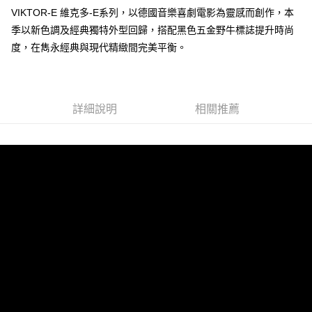
VIKTOR-E 維克多-E系列，以德國音樂喜劇電影為靈感而創作，本
季以新色調及經典獨特外型回歸，搭配黑色五金野牛標誌提升時尚
運送方式
度，在雋永經典與現代精緻間完美平衡。
全家 (取貨付款)
每筆NT$60，滿NT$999(含以上)免運費
全家 (純取貨)
詳細說明
相關推薦
每筆NT$60，滿NT$999(含以上)免運費
7-11 (取貨付款)
每筆NT$60，滿NT$999(含以上)免運費
7-11 (純取貨)
每筆NT$60，滿NT$999(含以上)免運費
宅配-純取貨(本島)
每筆NT$85，滿NT$999(含以上)免運費
宅配-純取貨(離島縣市)
每筆NT$220，滿NT$6,999(含以上)免運費