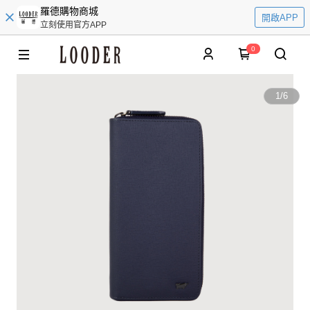
羅德購物商城
開啟APP
立刻使用官方APP
0
1
/
6