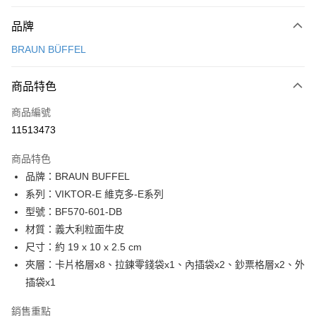
付款方式
品牌
信用卡一次付款
BRAUN BÜFFEL
信用卡分期付款
3 期 0 利率 每期
NT$2,966
21家銀行
商品特色
6 期 0 利率 每期
NT$1,483
21家銀行
合作金庫商業銀行
第一商業銀行
商品編號
華南商業銀行
彰化商業銀行
合作金庫商業銀行
第一商業銀行
11513473
超商取貨付款
上海商業儲蓄銀行
台北富邦商業銀行
華南商業銀行
彰化商業銀行
國泰世華商業銀行
兆豐國際商業銀行
LINE Pay
上海商業儲蓄銀行
台北富邦商業銀行
商品特色
臺灣中小企業銀行
台中商業銀行
國泰世華商業銀行
兆豐國際商業銀行
品牌：BRAUN BUFFEL
匯豐（台灣）商業銀行
華泰商業銀行
Apple Pay
臺灣中小企業銀行
台中商業銀行
系列：VIKTOR-E 維克多-E系列
聯邦商業銀行
遠東國際商業銀行
匯豐（台灣）商業銀行
華泰商業銀行
街口支付
元大商業銀行
永豐商業銀行
型號：BF570-601-DB
聯邦商業銀行
遠東國際商業銀行
玉山商業銀行
星展（台灣）商業銀行
材質：義大利粒面牛皮
元大商業銀行
永豐商業銀行
悠遊付
台新國際商業銀行
中國信託商業銀行
玉山商業銀行
星展（台灣）商業銀行
尺寸：約 19 x 10 x 2.5 cm
台灣樂天信用卡公司
台新國際商業銀行
中國信託商業銀行
全盈+PAY
夾層：卡片格層x8、拉鍊零錢袋x1、內插袋x2、鈔票格層x2、外
台灣樂天信用卡公司
插袋x1
ATM付款
銷售重點
貨到付款