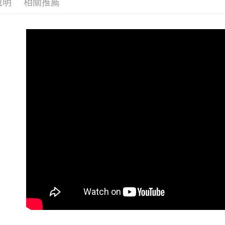
每筆NT$6
說明
相關推薦
7-11 (純
每筆NT$6
宅配-純取
每筆NT$8
宅配-純取
每筆NT$2
貨到付款