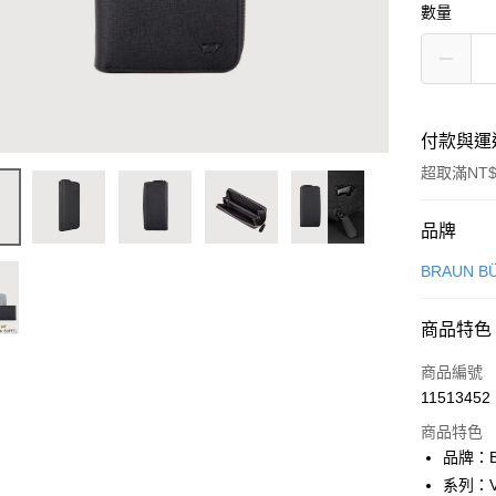
數量
付款與運
超取滿NT$
付款方式
品牌
信用卡一
BRAUN B
信用卡分
商品特色
3 期 
商品編號
6 期 
合作金
11513452
華南商
合作金
超商取貨
上海商
商品特色
華南商
國泰世
品牌：B
LINE Pay
上海商
臺灣中
系列：V
國泰世