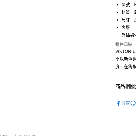
匯豐（
Apple Pay
臺灣中
型號：BF
聯邦商
匯豐（
材質：
街口支付
元大商
聯邦商
尺寸：約 1
玉山商
元大商
悠遊付
台新國
夾層：
玉山商
台灣樂
外插袋x
台新國
全盈+PAY
台灣樂
銷售重點
ATM付款
VIKTO
貨到付款
季以新色
度，在雋
運送方式
商品相關分
全家 (取貨
每筆NT$6
品牌系列
分享
男士
中
全家 (純取
每筆NT$6
新品上市
7-11 (取
優惠活動