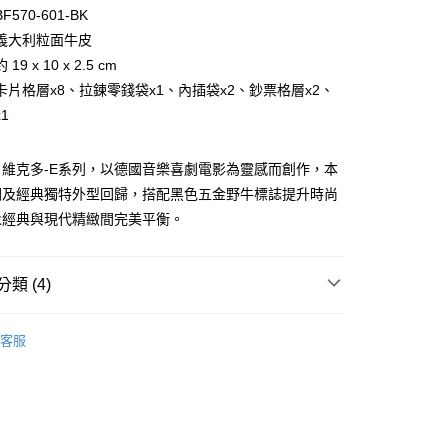
台灣）商業銀行
華泰商業銀行
小企業銀行
台中商業銀行
570-601-BK
業銀行
遠東國際商業銀行
台灣）商業銀行
華泰商業銀行
義大利粒面牛皮
業銀行
永豐商業銀行
業銀行
遠東國際商業銀行
9 x 10 x 2.5 cm
業銀行
星展（台灣）商業銀行
業銀行
永豐商業銀行
際商業銀行
中國信託商業銀行
卡片格層x8、拉鍊零錢袋x1、內插袋x2、鈔票格層x2、
業銀行
星展（台灣）商業銀行
天信用卡公司
1
際商業銀行
中國信託商業銀行
天信用卡公司
R-E 維克多-E系列，以德國音樂喜劇電影為靈感而創作，本
調及經典獨特外型回歸，搭配黑色五金野牛標誌提升時尚
永經典與現代精緻間完美平衡。
類 (4)
付款)
0，滿NT$999(含以上)免運費
BRAUN BÜFFEL
長中短夾
客服
/長夾
拉鍊款式
貨)
0，滿NT$999(含以上)免運費
中/長夾
貨付款)
新品上市｜早鳥優惠價9折