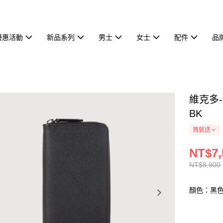
優惠活動
新品系列
男士
女士
配件
品
維克多-
BK
買就送
NT$7,
NT$8,900
顏色：黑