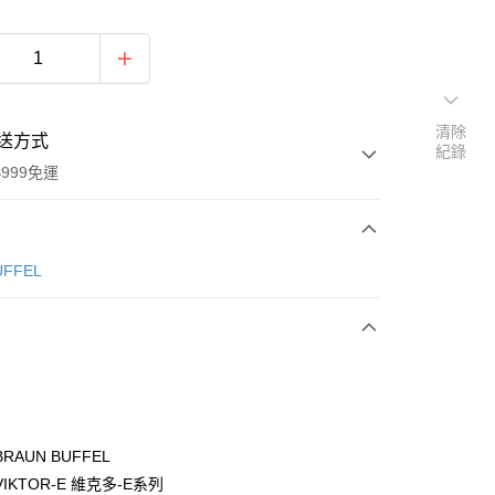
清除
送方式
紀錄
999免運
次付款
ÜFFEL
期付款
0 利率 每期
NT$2,966
21家銀行
0 利率 每期
NT$1,483
21家銀行
庫商業銀行
第一商業銀行
業銀行
彰化商業銀行
庫商業銀行
第一商業銀行
付款
業儲蓄銀行
台北富邦商業銀行
業銀行
彰化商業銀行
華商業銀行
兆豐國際商業銀行
RAUN BUFFEL
業儲蓄銀行
台北富邦商業銀行
小企業銀行
台中商業銀行
IKTOR-E 維克多-E系列
華商業銀行
兆豐國際商業銀行