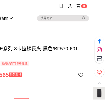
0
牌相關
E系列 8卡拉鍊長夾-黑色/BF570-601-
超取滿NT$999免運
565
爸氣獻禮
色