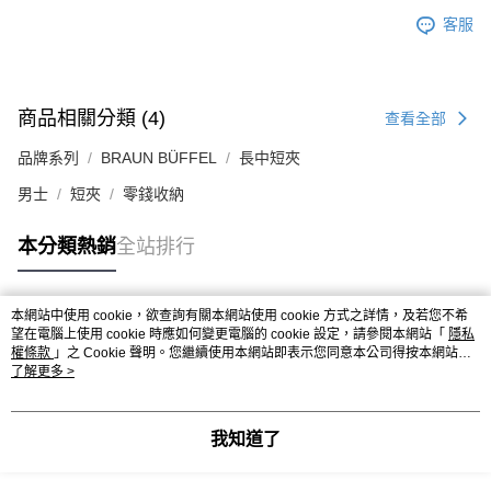
客服
商品相關分類 (4)
查看全部
品牌系列
BRAUN BÜFFEL
長中短夾
男士
短夾
零錢收納
本分類熱銷
全站排行
本網站中使用 cookie，欲查詢有關本網站使用 cookie 方式之詳情，及若您不希
熱門標籤
望在電腦上使用 cookie 時應如何變更電腦的 cookie 設定，請參閱本網站「
隱私
權條款
」之 Cookie 聲明。您繼續使用本網站即表示您同意本公司得按本網站使
用條款之 Cookie 聲明使用 cookie。
了解更多 >
我知道了