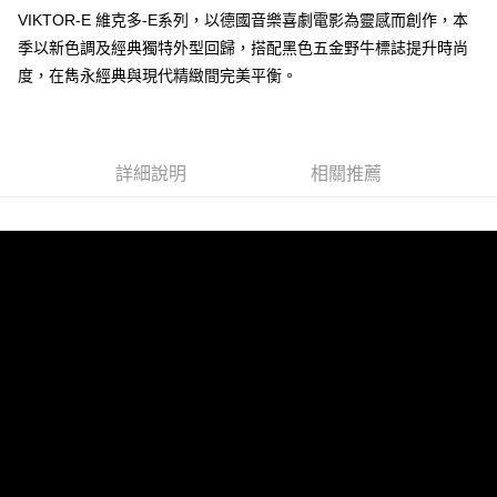
VIKTOR-E 維克多-E系列，以德國音樂喜劇電影為靈感而創作，本
季以新色調及經典獨特外型回歸，搭配黑色五金野牛標誌提升時尚
運送方式
度，在雋永經典與現代精緻間完美平衡。
全家 (取貨付款)
每筆NT$60，滿NT$999(含以上)免運費
全家 (純取貨)
詳細說明
相關推薦
每筆NT$60，滿NT$999(含以上)免運費
7-11 (取貨付款)
每筆NT$60，滿NT$999(含以上)免運費
7-11 (純取貨)
每筆NT$60，滿NT$999(含以上)免運費
宅配-純取貨(本島)
每筆NT$85，滿NT$999(含以上)免運費
宅配-純取貨(離島縣市)
每筆NT$220，滿NT$6,999(含以上)免運費