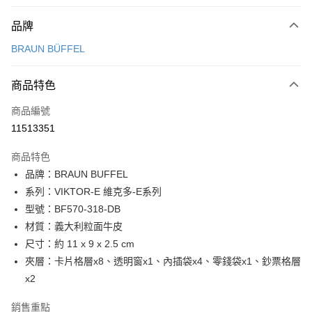
付款方式
品牌
信用卡一次付款
BRAUN BÜFFEL
信用卡分期付款
3 期 0 利率 每期
NT$2,033
21家銀行
商品特色
6 期 0 利率 每期
NT$1,016
21家銀行
合作金庫商業銀行
第一商業銀行
商品編號
華南商業銀行
彰化商業銀行
合作金庫商業銀行
第一商業銀行
11513351
超商取貨付款
上海商業儲蓄銀行
台北富邦商業銀行
華南商業銀行
彰化商業銀行
國泰世華商業銀行
兆豐國際商業銀行
LINE Pay
上海商業儲蓄銀行
台北富邦商業銀行
商品特色
臺灣中小企業銀行
台中商業銀行
國泰世華商業銀行
兆豐國際商業銀行
品牌：BRAUN BUFFEL
匯豐（台灣）商業銀行
華泰商業銀行
Apple Pay
臺灣中小企業銀行
台中商業銀行
系列：VIKTOR-E 維克多-E系列
聯邦商業銀行
遠東國際商業銀行
匯豐（台灣）商業銀行
華泰商業銀行
街口支付
元大商業銀行
永豐商業銀行
型號：BF570-318-DB
聯邦商業銀行
遠東國際商業銀行
玉山商業銀行
星展（台灣）商業銀行
材質：義大利粒面牛皮
元大商業銀行
永豐商業銀行
悠遊付
台新國際商業銀行
中國信託商業銀行
玉山商業銀行
星展（台灣）商業銀行
尺寸：約 11 x 9 x 2.5 cm
台灣樂天信用卡公司
台新國際商業銀行
中國信託商業銀行
全盈+PAY
夾層：卡片格層x8、透明窗x1、內插袋x4、零錢袋x1、鈔票格層
台灣樂天信用卡公司
x2
ATM付款
銷售重點
貨到付款