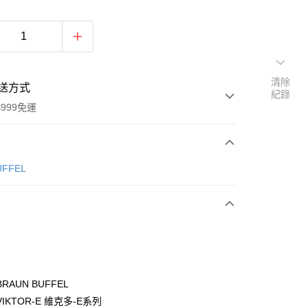
清除
送方式
紀錄
999免運
次付款
ÜFFEL
期付款
0 利率 每期
NT$1,633
21家銀行
0 利率 每期
NT$816
21家銀行
庫商業銀行
第一商業銀行
業銀行
彰化商業銀行
庫商業銀行
第一商業銀行
付款
業儲蓄銀行
台北富邦商業銀行
業銀行
彰化商業銀行
華商業銀行
兆豐國際商業銀行
RAUN BUFFEL
業儲蓄銀行
台北富邦商業銀行
小企業銀行
台中商業銀行
IKTOR-E 維克多-E系列
華商業銀行
兆豐國際商業銀行