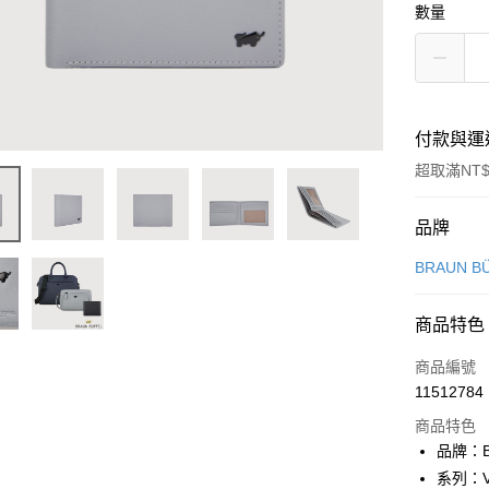
數量
付款與運
超取滿NT$
付款方式
品牌
信用卡一
BRAUN B
信用卡分
商品特色
3 期 
商品編號
6 期 
合作金
11512784
華南商
合作金
超商取貨
上海商
商品特色
華南商
國泰世
品牌：B
LINE Pay
上海商
臺灣中
系列：V
國泰世