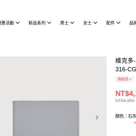
優惠活動
新品系列
男士
女士
配件
品
維克多-
316-C
買就送
NT$4,
NT$4,900
顏色：石