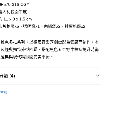
台灣）商業銀行
華泰商業銀行
小企業銀行
台中商業銀行
570-316-CGY
業銀行
遠東國際商業銀行
台灣）商業銀行
華泰商業銀行
義大利粒面牛皮
業銀行
永豐商業銀行
業銀行
遠東國際商業銀行
1 x 9 x 1.5 cm
業銀行
星展（台灣）商業銀行
業銀行
永豐商業銀行
際商業銀行
中國信託商業銀行
卡片格層x5、透明窗x1、內插袋x2、鈔票格層x2
業銀行
星展（台灣）商業銀行
天信用卡公司
際商業銀行
中國信託商業銀行
天信用卡公司
R-E 維克多-E系列，以德國音樂喜劇電影為靈感而創作，本
調及經典獨特外型回歸，搭配黑色五金野牛標誌提升時尚
永經典與現代精緻間完美平衡。
類 (4)
付款)
BRAUN BÜFFEL
長中短夾
客服
0，滿NT$999(含以上)免運費
夾
透明窗格
貨)
短夾
0，滿NT$999(含以上)免運費
新品上市｜早鳥優惠價9折
貨付款)