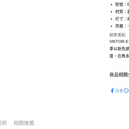
匯豐（
Apple Pay
臺灣中
型號：BF
聯邦商
匯豐（
材質：
街口支付
元大商
聯邦商
尺寸：約 1
玉山商
元大商
悠遊付
台新國
夾層：
玉山商
台灣樂
台新國
全盈+PAY
銷售重點
台灣樂
VIKTO
ATM付款
季以新色
貨到付款
度，在雋
運送方式
商品相關分
全家 (取貨
品牌系列
分享
每筆NT$6
男士
短
全家 (純取
新品上市
每筆NT$6
優惠活動
7-11 (取
說明
相關推薦