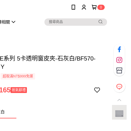
0
牌相關
E系列 5卡透明窗皮夾-石灰白/BF570-
GY
超取滿NT$999免運
165
爸氣獻禮
灰白