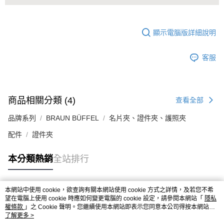
顯示電腦版詳細說明
客服
商品相關分類 (4)
查看全部
品牌系列
BRAUN BÜFFEL
名片夾、證件夾、護照夾
配件
證件夾
本分類熱銷
全站排行
本網站中使用 cookie，欲查詢有關本網站使用 cookie 方式之詳情，及若您不希
熱門標籤
望在電腦上使用 cookie 時應如何變更電腦的 cookie 設定，請參閱本網站「
隱私
權條款
」之 Cookie 聲明。您繼續使用本網站即表示您同意本公司得按本網站使
用條款之 Cookie 聲明使用 cookie。
了解更多 >