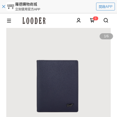
羅德購物商城
開啟APP
立刻使用官方APP
0
1
/
6