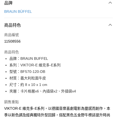
品牌
信用卡一次付款
BRAUN BÜFFEL
信用卡分期付款
3 期 0 利率 每期
NT$1,366
21家銀行
商品特色
6 期 0 利率 每期
NT$683
21家銀行
合作金庫商業銀行
第一商業銀行
商品編號
華南商業銀行
彰化商業銀行
合作金庫商業銀行
第一商業銀行
11508556
超商取貨付款
上海商業儲蓄銀行
台北富邦商業銀行
華南商業銀行
彰化商業銀行
國泰世華商業銀行
兆豐國際商業銀行
LINE Pay
上海商業儲蓄銀行
台北富邦商業銀行
商品特色
臺灣中小企業銀行
台中商業銀行
國泰世華商業銀行
兆豐國際商業銀行
品牌：BRAUN BUFFEL
匯豐（台灣）商業銀行
華泰商業銀行
Apple Pay
臺灣中小企業銀行
台中商業銀行
系列：VIKTOR-E 維克多-E系列
聯邦商業銀行
遠東國際商業銀行
匯豐（台灣）商業銀行
華泰商業銀行
街口支付
元大商業銀行
永豐商業銀行
型號：BF570-120-DB
聯邦商業銀行
遠東國際商業銀行
玉山商業銀行
星展（台灣）商業銀行
材質：義大利粒面牛皮
元大商業銀行
永豐商業銀行
悠遊付
台新國際商業銀行
中國信託商業銀行
玉山商業銀行
星展（台灣）商業銀行
尺寸：約 8 x 10 x 1 cm
台灣樂天信用卡公司
台新國際商業銀行
中國信託商業銀行
全盈+PAY
夾層：卡片格層x6、內插袋x2、外插袋x4
台灣樂天信用卡公司
ATM付款
銷售重點
VIKTOR-E 維克多-E系列，以德國音樂喜劇電影為靈感而創作，本
貨到付款
季以新色調及經典獨特外型回歸，搭配黑色五金野牛標誌提升時尚