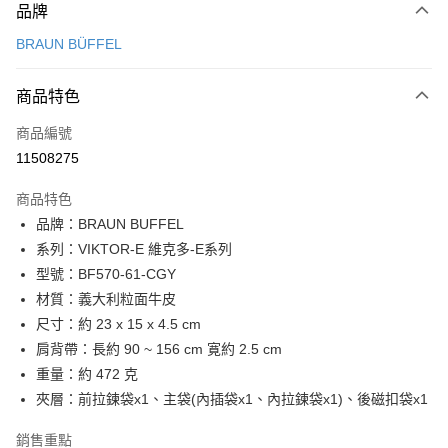
品牌
信用卡一次付款
BRAUN BÜFFEL
信用卡分期付款
3 期 0 利率 每期
NT$4,300
21家銀行
商品特色
6 期 0 利率 每期
NT$2,150
21家銀行
合作金庫商業銀行
第一商業銀行
商品編號
華南商業銀行
彰化商業銀行
合作金庫商業銀行
第一商業銀行
11508275
超商取貨付款
上海商業儲蓄銀行
台北富邦商業銀行
華南商業銀行
彰化商業銀行
國泰世華商業銀行
兆豐國際商業銀行
LINE Pay
上海商業儲蓄銀行
台北富邦商業銀行
商品特色
臺灣中小企業銀行
台中商業銀行
國泰世華商業銀行
兆豐國際商業銀行
品牌：BRAUN BUFFEL
匯豐（台灣）商業銀行
華泰商業銀行
Apple Pay
臺灣中小企業銀行
台中商業銀行
系列：VIKTOR-E 維克多-E系列
聯邦商業銀行
遠東國際商業銀行
匯豐（台灣）商業銀行
華泰商業銀行
街口支付
元大商業銀行
永豐商業銀行
型號：BF570-61-CGY
聯邦商業銀行
遠東國際商業銀行
玉山商業銀行
星展（台灣）商業銀行
材質：義大利粒面牛皮
元大商業銀行
永豐商業銀行
悠遊付
台新國際商業銀行
中國信託商業銀行
玉山商業銀行
星展（台灣）商業銀行
尺寸：約 23 x 15 x 4.5 cm
台灣樂天信用卡公司
台新國際商業銀行
中國信託商業銀行
全盈+PAY
肩背帶：長約 90 ~ 156 cm 寛約 2.5 cm
台灣樂天信用卡公司
重量：約 472 克
ATM付款
夾層：前拉鍊袋x1、主袋(內插袋x1、內拉鍊袋x1)、後磁扣袋x1
貨到付款
銷售重點