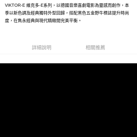
VIKTOR-E 維克多-E系列，以德國音樂喜劇電影為靈感而創作，本
運送方式
季以新色調及經典獨特外型回歸，搭配黑色五金野牛標誌提升時尚
全家 (取貨付款)
度，在雋永經典與現代精緻間完美平衡。
每筆NT$60，滿NT$999(含以上)免運費
全家 (純取貨)
每筆NT$60，滿NT$999(含以上)免運費
詳細說明
相關推薦
7-11 (取貨付款)
每筆NT$60，滿NT$999(含以上)免運費
7-11 (純取貨)
每筆NT$60，滿NT$999(含以上)免運費
宅配-純取貨(本島)
每筆NT$85，滿NT$999(含以上)免運費
宅配-純取貨(離島縣市)
每筆NT$220，滿NT$6,999(含以上)免運費
貨到付款
查看運費