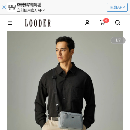
羅德購物商城
開啟APP
立刻使用官方APP
0
1
/
7